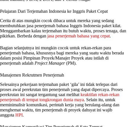
Pelajaran Dari Terjemahan Indonesia ke Inggris Paket Cepat
Cerita di atas mungkin cocok dibaca untuk mereka yang sedang
membutuhkan jasa penerjemah bahasa Inggris Indonesia paket kilat.
Menggambarkan kalau terjemahan itu butuh waktu, proses tenaga, dan
pikirkan. Berbeda dengan
jasa penerjemah bahasa yang cepat
.
Bagian selanjutnya ini mungkin cocok untuk rekan-rekan para
penerjemah bahasa, khususnya bagi mereka yang suatu waktu berada
dalam posisi Pimpinan Proyek/Manajer Proyek atau istilah di
penerjemah adalah
Project Manager
(PM).
Manajemen Rekrutmen Penerjemah
Selesainya pekerjaan terjemahan paket ‘gila’ ini tidak terlepas dari
proses awal perekrutan tim penerjemah yang dapat dipercaya. Proses
perekrutan ini sangat tergantung saat melihat
keaktifan rekan-rekan
penerjemah di tempat tongkrongan dunia maya
. Selain itu, untuk
meminimalisir komunikasi, perintah kerja yang berulang-ulang dan
menghemat waktu, tim penerjemah di proyek dahsyat ini wajib
anggota
HPI
.
Manajemen Komunikasi Tim Penerjemah di Satu Tempat