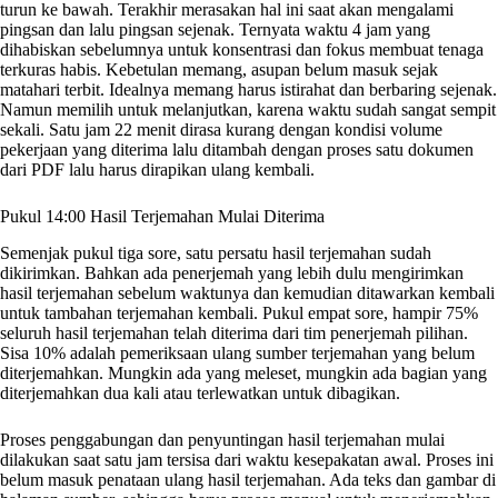
turun ke bawah. Terakhir merasakan hal ini saat akan mengalami
pingsan dan lalu pingsan sejenak. Ternyata waktu 4 jam yang
dihabiskan sebelumnya untuk konsentrasi dan fokus membuat tenaga
terkuras habis. Kebetulan memang, asupan belum masuk sejak
matahari terbit. Idealnya memang harus istirahat dan berbaring sejenak.
Namun memilih untuk melanjutkan, karena waktu sudah sangat sempit
sekali. Satu jam 22 menit dirasa kurang dengan kondisi volume
pekerjaan yang diterima lalu ditambah dengan proses satu dokumen
dari PDF lalu harus dirapikan ulang kembali.
Pukul 14:00 Hasil Terjemahan Mulai Diterima
Semenjak pukul tiga sore, satu persatu hasil terjemahan sudah
dikirimkan. Bahkan ada penerjemah yang lebih dulu mengirimkan
hasil terjemahan sebelum waktunya dan kemudian ditawarkan kembali
untuk tambahan terjemahan kembali. Pukul empat sore, hampir 75%
seluruh hasil terjemahan telah diterima dari tim penerjemah pilihan.
Sisa 10% adalah pemeriksaan ulang sumber terjemahan yang belum
diterjemahkan. Mungkin ada yang meleset, mungkin ada bagian yang
diterjemahkan dua kali atau terlewatkan untuk dibagikan.
Proses penggabungan dan penyuntingan hasil terjemahan mulai
dilakukan saat satu jam tersisa dari waktu kesepakatan awal. Proses ini
belum masuk penataan ulang hasil terjemahan. Ada teks dan gambar di