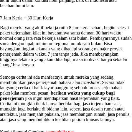
akhir tahun dalam kondisi libur panjang, baik di Indonesia atau
belahan bumi lain.
7 Jam Kerja = 30 Hari Kerja
Bagi mereka yang aktif bekerja rutin 8 jam kerja sehari, begitu selesai
paket terjemahan kilat ini bayarannya sama dengan 30 hari waktu
normal orang rata-rata bekerja salam satu bulan. Pembayarannya sudah
sama dengan upah minimum regional untuk satu bulan. Bisa
bayangkan tingkat tekanan yang dihadapi seorang manajer proyek
penerjemah dalam waktu 7 jam tanpa jeda. Jika membayangkan
tingginya tekanan yang akan dihadapi, maka motivasi hanya sekadar
‘uang’ bisa lenyap.
Semoga cerita ini ada manfaatnya untuk mereka yang sedang
membutuhkan jasa penerjemah bahasa atau
translator
. Secara tidak
langsung cerita di balik layar panggung sebuah proses terjemahan
paket kilat memberi pesan,
berikan waktu yang cukup bagi
penerjemah
jika ingin mendapatkan hasil terjemahan yang baik.
Cerita ini mungkin tidak hanya berlaku bagi jasa terjemahan saja,
mungkin juga berlaku di bidang lain, seperti jasa desain rumah atau
arsitektur, jasa menjahit pakaian, jasa membangun rumah, jasa penulis,
atau jasa yang membutuhkan keahlian pikiran khusus lainnya.
Kredit Sampul Gambar:
scopophilia.net