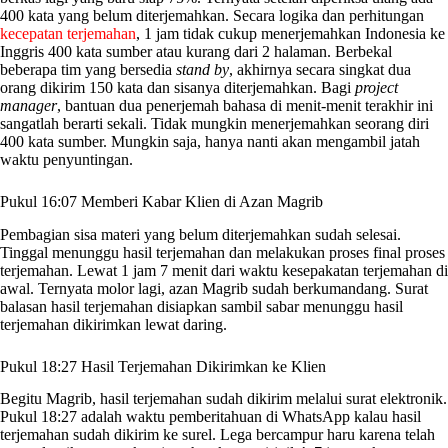
400 kata yang belum diterjemahkan. Secara logika dan perhitungan
kecepatan terjemahan
, 1 jam tidak cukup menerjemahkan Indonesia ke
Inggris 400 kata sumber atau kurang dari 2 halaman. Berbekal
beberapa tim yang bersedia
stand by
, akhirnya secara singkat dua
orang dikirim 150 kata dan sisanya diterjemahkan. Bagi
project
manager
, bantuan dua penerjemah bahasa di menit-menit terakhir ini
sangatlah berarti sekali. Tidak mungkin menerjemahkan seorang diri
400 kata sumber. Mungkin saja, hanya nanti akan mengambil jatah
waktu penyuntingan.
Pukul 16:07 Memberi Kabar Klien di Azan Magrib
Pembagian sisa materi yang belum diterjemahkan sudah selesai.
Tinggal menunggu hasil terjemahan dan melakukan proses final proses
terjemahan. Lewat 1 jam 7 menit dari waktu kesepakatan terjemahan di
awal. Ternyata molor lagi, azan Magrib sudah berkumandang. Surat
balasan hasil terjemahan disiapkan sambil sabar menunggu hasil
terjemahan dikirimkan lewat daring.
Pukul 18:27 Hasil Terjemahan Dikirimkan ke Klien
Begitu Magrib, hasil terjemahan sudah dikirim melalui surat elektronik.
Pukul 18:27 adalah waktu pemberitahuan di WhatsApp kalau hasil
terjemahan sudah dikirim ke surel. Lega bercampur haru karena telah