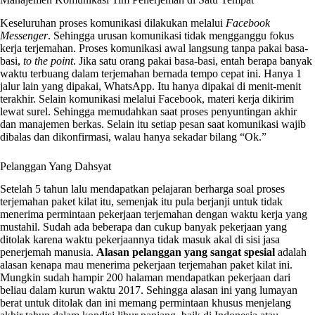
Keseluruhan proses komunikasi dilakukan melalui
Facebook
Messenger
. Sehingga urusan komunikasi tidak mengganggu fokus
kerja terjemahan. Proses komunikasi awal langsung tanpa pakai basa-
basi,
to the point
. Jika satu orang pakai basa-basi, entah berapa banyak
waktu terbuang dalam terjemahan bernada tempo cepat ini. Hanya 1
jalur lain yang dipakai, WhatsApp. Itu hanya dipakai di menit-menit
terakhir. Selain komunikasi melalui Facebook, materi kerja dikirim
lewat surel. Sehingga memudahkan saat proses penyuntingan akhir
dan manajemen berkas. Selain itu setiap pesan saat komunikasi wajib
dibalas dan dikonfirmasi, walau hanya sekadar bilang “Ok.”
Pelanggan Yang Dahsyat
Setelah 5 tahun lalu mendapatkan pelajaran berharga soal proses
terjemahan paket kilat itu, semenjak itu pula berjanji untuk tidak
menerima permintaan pekerjaan terjemahan dengan waktu kerja yang
mustahil. Sudah ada beberapa dan cukup banyak pekerjaan yang
ditolak karena waktu pekerjaannya tidak masuk akal di sisi jasa
penerjemah manusia.
Alasan pelanggan yang sangat spesial
adalah
alasan kenapa mau menerima pekerjaan terjemahan paket kilat ini.
Mungkin sudah hampir 200 halaman mendapatkan pekerjaan dari
beliau dalam kurun waktu 2017. Sehingga alasan ini yang lumayan
berat untuk ditolak dan ini memang permintaan khusus menjelang