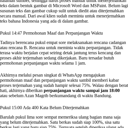
halaman sumber, sehingga harus proses manual untuk menerjemahkan
teks dalam bentuk gambar di Microsoft Word dan MSPaint. Belum lagi
susunan teks dan gambar cukup sulit untuk diedit atau diterjemahkan
secara manual. Dari awal klien sudah meminta untuk menerjemahkan
teks bahasa Indonesia yang ada di dalam gambar.
Pukul 14:47 Permohonan Maaf dan Perpanjangan Waktu
Tadinya berencana pukul empat sore melaksanakan rencana cadangan
atau rencana B. Rencana untuk meminta waktu perpanjangan. Tidak
terasa waktu berjalan cepat seiring detak jantung terus kencang dan
proses akhir terjemahan sedang dikerjakan. Baru tersadar butuh
permohonan perpanjangan waktu selama 1 jam.
Akhirnya melalui pesan singkat di WhatsApp mengajukan
permohonan maaf dan perpanjangan waktu sambil memberi kabar
proses terjemahan yang sudah hampir selesai 75%. Walau dengan berat
hati, akhirnya diberikan
perpanjangan waktu sampai jam 18:00
atau sebelum Azan Magrib berkumandang di waktu Bandung.
Pukul 15:00 Ada 400 Kata Belum Diterjemahkan
Barulah pukul lima sore sempat memeriksa ulang bagian mana saja
yang belum diterjemahkan. Satu berkas sudah siap 100%, sisa satu
berkas lagi yang baru siap 75%. Ternyata setelah diperiksa ulang ada