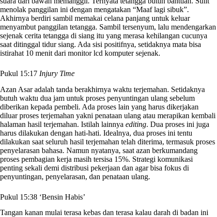
suara dari bawah memanggil. Ternyata tetangga butuh bantuan. Sulit
menolak panggilan ini dengan mengatakan “Maaf lagi sibuk”.
Akhirnya berdiri sambil memakai celana panjang untuk keluar
menyambut panggilan tetangga. Sambil tersenyum, lalu mendengarkan
sejenak cerita tetangga di siang itu yang merasa kehilangan cucunya
saat ditinggal tidur siang. Ada sisi positifnya, setidaknya mata bisa
istirahat 10 menit dari monitor lcd komputer sejenak.
Pukul 15:17
Injury Time
Azan Asar adalah tanda berakhirnya waktu terjemahan. Setidaknya
butuh waktu dua jam untuk proses penyuntingan ulang sebelum
diberikan kepada pembeli. Ada proses lain yang harus dikerjakan
diluar proses terjemahan yakni penataan ulang atau merapikan kembali
halaman hasil terjemahan. Istilah lainnya
editing
. Dua proses ini juga
harus dilakukan dengan hati-hati. Idealnya, dua proses ini tentu
dilakukan saat seluruh hasil terjemahan telah diterima, termasuk proses
penyelarasan bahasa. Namun nyatanya, saat azan berkumandang
proses pembagian kerja masih tersisa 15%. Strategi komunikasi
penting sekali demi distribusi pekerjaan dan agar bisa fokus di
penyuntingan, penyelarasan, dan penataan ulang.
Pukul 15:38 ‘Bensin Habis’
Tangan kanan mulai terasa kebas dan terasa kalau darah di badan ini