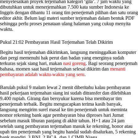
menyelesaikan proyek terjemahan kategori ‘gila’. 7 jam waktu yang
dibutuhkan untuk menerjemahkan 7.500 kata sumber Indonesia ke
Inggris dengan dibantu 11 orang tim penerjemah pilihan dan satu orang
editor akhir. Belum lagi materi sumber terjemahan dalam bentuk PDF
sehingga perlu proses penataan ulang halaman yang cukup menyita
waktu.
Pukul 21:02 Pembayaran Hasil Terjemahan Telah Dikirim
Begitu hasil terjemahan dikirimkan, langsung meninggalkan komputer
dan pergi memenuhi hak perut dan badan yang energinya sudah
terkuras sejak siang hari, makan
nasi goreng
. Bagi seorang penerjemah
bahasa, momen saat hasil terjemahan selesai dikirim dan
menanti
pembayaran adalah waktu-waktu yang seru
.
Barulah pukul 9 malam lewat 2 menit diberitahu kalau pembayaran
hasil pekerjaan terjemahan siang ini sudah ditransfer dan dilebihkan
9.400 rupiah. Girang dan bersyukur karena bisa membayar tim
penerjemah terbaik. Begitu mengucapkan terima kasih banyak,
langsung mengirim surel masal ke tim penerjemah untuk meminta
nomor rekening bank agar pembayaran bisa diproses hari Jumat
sebelum masuk liburan panjang di akhir tahun. H+1 atau 24 jam
setelah uang pembayaran terjemahan masuk ke rekening, honor atau
upah tim penerjemah yang begitu handal sudah disalurkan, 5 rekening
bank mandiri, 3 BNI, 2 BCA, dan 1 CIMB Niaga.