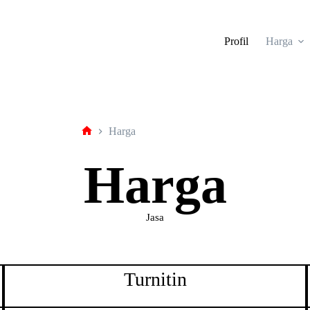
Profil
Harga
Harga
tarjiem
Harga
Jasa
Turnitin