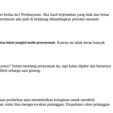
ari kedua itu? Pembayaran. Jika hasil terjemahan yang baik dan benar
testimoni ada jauh di belakang dibandingkan prioritas menanti
bisa bikin jungkir balik penerjemah
. Karena itu tidak heran banyak
 nyawa?
Seram memang pernyataan itu, tapi kalau dipikir ada benarnya
beli seharga nasi goreng.
ukan pembelian atau menimbulkan keinginan untuk membeli.
apan, tentu bisa mengecewakan pelanggan. Ekspektasi calon pelanggan