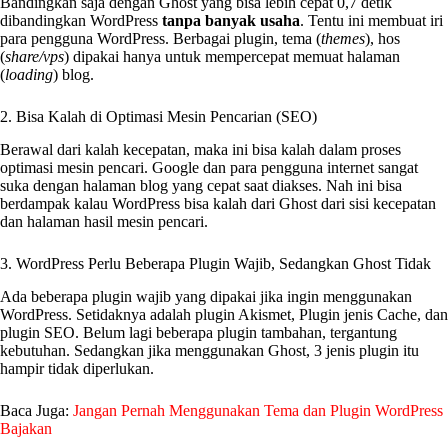
Bandingkan saja dengan Ghost yang bisa lebih cepat 0,7 detik
dibandingkan WordPress
tanpa banyak usaha
. Tentu ini membuat iri
para pengguna WordPress. Berbagai plugin, tema (
themes
), hos
(
share/vps
) dipakai hanya untuk mempercepat memuat halaman
(
loading
) blog.
2. Bisa Kalah di Optimasi Mesin Pencarian (SEO)
Berawal dari kalah kecepatan, maka ini bisa kalah dalam proses
optimasi mesin pencari. Google dan para pengguna internet sangat
suka dengan halaman blog yang cepat saat diakses. Nah ini bisa
berdampak kalau WordPress bisa kalah dari Ghost dari sisi kecepatan
dan halaman hasil mesin pencari.
3. WordPress Perlu Beberapa Plugin Wajib, Sedangkan Ghost Tidak
Ada beberapa plugin wajib yang dipakai jika ingin menggunakan
WordPress. Setidaknya adalah plugin Akismet, Plugin jenis Cache, dan
plugin SEO. Belum lagi beberapa plugin tambahan, tergantung
kebutuhan. Sedangkan jika menggunakan Ghost, 3 jenis plugin itu
hampir tidak diperlukan.
Baca Juga:
Jangan Pernah Menggunakan Tema dan Plugin WordPress
Bajakan