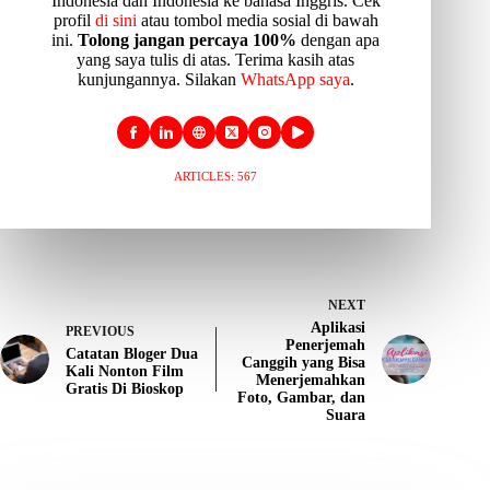
Indonesia dan Indonesia ke bahasa Inggris. Cek
profil
di sini
atau tombol media sosial di bawah
ini.
Tolong jangan percaya 100%
dengan apa
yang saya tulis di atas. Terima kasih atas
kunjungannya. Silakan
WhatsApp saya
.
ARTICLES: 567
NEXT
Aplikasi
PREVIOUS
Penerjemah
Catatan Bloger Dua
Canggih yang Bisa
Kali Nonton Film
Menerjemahkan
Gratis Di Bioskop
Foto, Gambar, dan
Suara