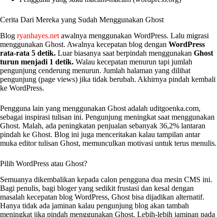
Cerita Dari Mereka yang Sudah Menggunakan Ghost
Blog
ryanhayes.net
awalnya menggunakan WordPress. Lalu migrasi
menggunakan Ghost. Awalnya kecepatan blog dengan
WordPress
rata-rata 5 detik.
Luar biasanya saat berpindah menggunakan
Ghost
turun menjadi 1 detik.
Walau kecepatan menurun tapi jumlah
pengunjung cenderung menurun. Jumlah halaman yang dilihat
pengunjung (page views) jika tidak berubah. Akhirnya pindah kembali
ke WordPress.
Pengguna lain yang menggunakan Ghost adalah uditgoenka.com,
sebagai inspirasi tulisan ini. Pengunjung meningkat saat menggunakan
Ghost. Malah, ada peningkatan penjualan sebanyak 36,2% lantaran
pindah ke Ghost. Blog ini juga menceritakan kalau tampilan antar
muka editor tulisan Ghost, memunculkan motivasi untuk terus menulis.
Pilih WordPress atau Ghost?
Semuanya dikembalikan kepada calon pengguna dua mesin CMS ini.
Bagi penulis, bagi bloger yang sedikit frustasi dan kesal dengan
masalah kecepatan blog WordPress, Ghost bisa dijadikan alternatif.
Hanya tidak ada jaminan kalau pengunjung blog akan tambah
meningkat jika pindah menggunakan Ghost. Lebih-lebih jaminan pada