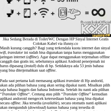
Jika Sedang Berada di Toilet/WC Dengan HP Sinyal Internet Gratis
Colokan Kabel via ifunny.co
Masih kurang canggih? Bagi yang terkendala kuota internet dan sinyal
wifi
,
translator
ini sudah bisa digunakan tanpa harus menggunakan
jaringan internet (
offline
). Agar dapat menggunakan terjemahan offline
canggih dan gratis ini, sebelumnya aplikasi Android penerjemah ini
harus dipasang (
install
) dulu di hp. Setidaknya ada 53 jenis bahasa
yang bisa diterjemahkan saat
offline
.
Pada saat pertama kali memasang aplikasi
translate
di Hp andorid,
akan ada pilihan bahasa yang akan sering dipakai nanti. Misalkan pilih
saja bahasa Inggris dan bahasa Indonesia. Setelah itu nanti ada pilihan
“
Translate Offline
“. Centang atau pilih “
Translate Offline
” kemudian
aplikasi andoroid mengecek ketersediaan bahasa yang bisa dipakai
secara
offline
. Jika tersedia (
available
), secara otomatis nanti aplikasi
akan mengunduh (
download
) kamus bahasa yang tersedia di