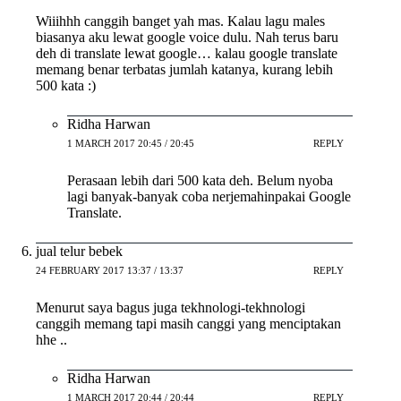
Wiiihhh canggih banget yah mas. Kalau lagu males
biasanya aku lewat google voice dulu. Nah terus baru
deh di translate lewat google… kalau google translate
memang benar terbatas jumlah katanya, kurang lebih
500 kata :)
Ridha Harwan
1 MARCH 2017 20:45 / 20:45
REPLY
Perasaan lebih dari 500 kata deh. Belum nyoba
lagi banyak-banyak coba nerjemahinpakai Google
Translate.
jual telur bebek
24 FEBRUARY 2017 13:37 / 13:37
REPLY
Menurut saya bagus juga tekhnologi-tekhnologi
canggih memang tapi masih canggi yang menciptakan
hhe ..
Ridha Harwan
1 MARCH 2017 20:44 / 20:44
REPLY