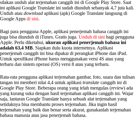
silakan unduh alat terjemahan canggih ini di Google Play Store. Saat
ini aplikasi Google Translate ini sudah diunduh sebanyak 4,7 juta kali.
Unduh atau
download
aplikasi (apk) Google Translate langsung di
Google Apps
di sini
.
Bagi para pengguna Apple, aplikasi penerjemah bahasa canggih ini
juga bisa diunduh di iTunes. Gratis juga.
Unduh di sini
bagi pengguna
Apple. Perlu diketahui,
ukuran aplikasi penerjemah bahasa ini
adalah 63,4 MB
. Siapkan dulu kuota internetnya. Aplikasi
penerjemah canggih ini bisa dipakai di perangkat iPhone dan iPad.
Untuk spesifikasi iPhone harus menggunakan versi 4S atau yang
terbaru dan sistem operasi (OS) versi 8 atau yang terbaru.
Rata-rata pengguna aplikasi terjemahan gambar, foto, suara dan tulisan
tangan ini memberi nilai 4,4 untuk aplikasi
translate
canggih ini di
Google Play Store. Beberapa orang yang telah mengulas (
review
) ada
yang kurang suka dengan hasil terjemahan aplikasi canggih ini. Wajar
saja, lantaran Google Translate hanya sebuah alat terjemahan yang
setidaknya bisa membantu proses terjemahan. Jika ingin hasil
terjemahan yang baik dan benar serta akurat, gunakanlah terjemahan
bahasa manusia atau jasa penerjemah bahasa.