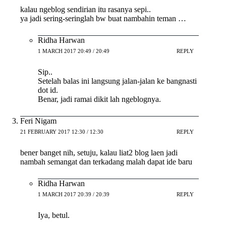
kalau ngeblog sendirian itu rasanya sepi..
ya jadi sering-seringlah bw buat nambahin teman …
Ridha Harwan
1 MARCH 2017 20:49 / 20:49
REPLY
Sip..
Setelah balas ini langsung jalan-jalan ke bangnasti
dot id.
Benar, jadi ramai dikit lah ngeblognya.
Feri Nigam
21 FEBRUARY 2017 12:30 / 12:30
REPLY
bener banget nih, setuju, kalau liat2 blog laen jadi
nambah semangat dan terkadang malah dapat ide baru
Ridha Harwan
1 MARCH 2017 20:39 / 20:39
REPLY
Iya, betul.