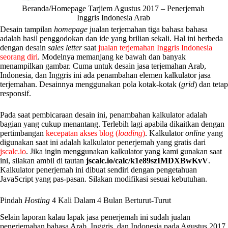
Beranda/Homepage Tarjiem Agustus 2017 – Penerjemah
Inggris Indonesia Arab
Desain tampilan
homepage
jualan terjemahan tiga bahasa bahasa
adalah hasil penggodokan dan ide yang brilian sekali. Hal ini berbeda
dengan desain
sales letter
saat
jualan terjemahan Inggris Indonesia
seorang diri
. Modelnya memanjang ke bawah dan banyak
menampilkan gambar. Cuma untuk desain jasa terjemahan Arab,
Indonesia, dan Inggris ini ada penambahan elemen kalkulator jasa
terjemahan. Desainnya menggunakan pola kotak-kotak (
grid
) dan tetap
responsif.
Pada saat pembicaraan desain ini, penambahan kalkulator adalah
bagian yang cukup menantang. Terlebih lagi apabila dikaitkan dengan
pertimbangan
kecepatan akses blog (
loading
)
. Kalkulator
online
yang
digunakan saat ini adalah kalkulator penerjemah yang gratis dari
jscalc.io
. Jika ingin menggunakan kalkulator yang kami gunakan saat
ini, silakan ambil di tautan
jscalc.io/calc/k1e89szIMDXBwKvV
.
Kalkulator penerjemah ini dibuat sendiri dengan pengetahuan
JavaScript yang pas-pasan. Silakan modifikasi sesuai kebutuhan.
Pindah
Hosting
4 Kali Dalam 4 Bulan Berturut-Turut
Selain laporan kalau lapak jasa penerjemah ini sudah jualan
penerjemahan bahasa Arab, Inggris, dan Indonesia pada Agustus 2017,