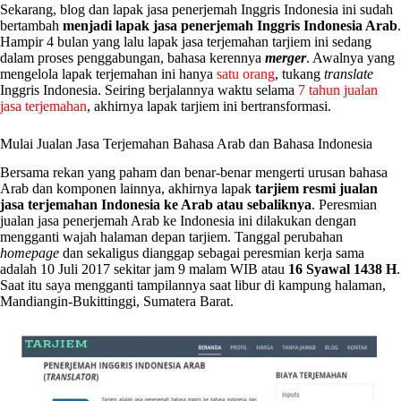
Sekarang, blog dan lapak jasa penerjemah Inggris Indonesia ini sudah
bertambah
menjadi lapak jasa penerjemah Inggris Indonesia Arab
.
Hampir 4 bulan yang lalu lapak jasa terjemahan tarjiem ini sedang
dalam proses penggabungan, bahasa kerennya
merger
. Awalnya yang
mengelola lapak terjemahan ini hanya
satu orang
, tukang
translate
Inggris Indonesia. Seiring berjalannya waktu selama
7 tahun jualan
jasa terjemahan
, akhirnya lapak tarjiem ini bertransformasi.
Mulai Jualan Jasa Terjemahan Bahasa Arab dan Bahasa Indonesia
Bersama rekan yang paham dan benar-benar mengerti urusan bahasa
Arab dan komponen lainnya, akhirnya lapak
tarjiem resmi jualan
jasa terjemahan Indonesia ke Arab atau sebaliknya
. Peresmian
jualan jasa penerjemah Arab ke Indonesia ini dilakukan dengan
mengganti wajah halaman depan tarjiem. Tanggal perubahan
homepage
dan sekaligus dianggap sebagai peresmian kerja sama
adalah 10 Juli 2017 sekitar jam 9 malam WIB atau
16 Syawal 1438 H
.
Saat itu saya mengganti tampilannya saat libur di kampung halaman,
Mandiangin-Bukittinggi, Sumatera Barat.