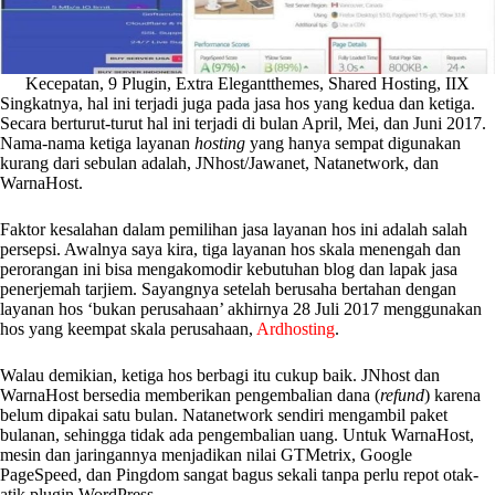
Kecepatan, 9 Plugin, Extra Elegantthemes, Shared Hosting, IIX
Singkatnya, hal ini terjadi juga pada jasa hos yang kedua dan ketiga.
Secara berturut-turut hal ini terjadi di bulan April, Mei, dan Juni 2017.
Nama-nama ketiga layanan
hosting
yang hanya sempat digunakan
kurang dari sebulan adalah, JNhost/Jawanet, Natanetwork, dan
WarnaHost.
Faktor kesalahan dalam pemilihan jasa layanan hos ini adalah salah
persepsi. Awalnya saya kira, tiga layanan hos skala menengah dan
perorangan ini bisa mengakomodir kebutuhan blog dan lapak jasa
penerjemah tarjiem. Sayangnya setelah berusaha bertahan dengan
layanan hos ‘bukan perusahaan’ akhirnya 28 Juli 2017 menggunakan
hos yang keempat skala perusahaan,
Ardhosting
.
Walau demikian, ketiga hos berbagi itu cukup baik. JNhost dan
WarnaHost bersedia memberikan pengembalian dana (
refund
) karena
belum dipakai satu bulan. Natanetwork sendiri mengambil paket
bulanan, sehingga tidak ada pengembalian uang. Untuk WarnaHost,
mesin dan jaringannya menjadikan nilai GTMetrix, Google
PageSpeed, dan Pingdom sangat bagus sekali tanpa perlu repot otak-
atik plugin WordPress.