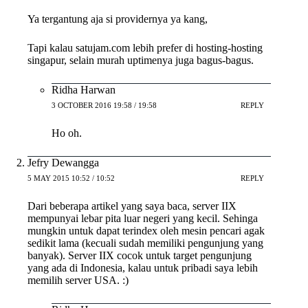
Ya tergantung aja si providernya ya kang,
Tapi kalau satujam.com lebih prefer di hosting-hosting
singapur, selain murah uptimenya juga bagus-bagus.
Ridha Harwan
3 OCTOBER 2016 19:58 / 19:58
REPLY
Ho oh.
Jefry Dewangga
5 MAY 2015 10:52 / 10:52
REPLY
Dari beberapa artikel yang saya baca, server IIX
mempunyai lebar pita luar negeri yang kecil. Sehinga
mungkin untuk dapat terindex oleh mesin pencari agak
sedikit lama (kecuali sudah memiliki pengunjung yang
banyak). Server IIX cocok untuk target pengunjung
yang ada di Indonesia, kalau untuk pribadi saya lebih
memilih server USA. :)