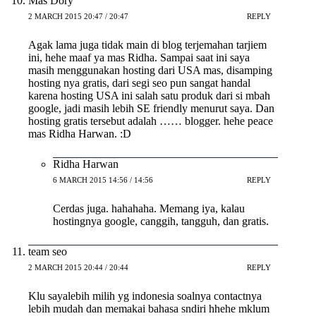
Mas Dory
2 MARCH 2015 20:47 / 20:47
REPLY
Agak lama juga tidak main di blog terjemahan tarjiem
ini, hehe maaf ya mas Ridha. Sampai saat ini saya
masih menggunakan hosting dari USA mas, disamping
hosting nya gratis, dari segi seo pun sangat handal
karena hosting USA ini salah satu produk dari si mbah
google, jadi masih lebih SE friendly menurut saya. Dan
hosting gratis tersebut adalah …… blogger. hehe peace
mas Ridha Harwan. :D
Ridha Harwan
6 MARCH 2015 14:56 / 14:56
REPLY
Cerdas juga. hahahaha. Memang iya, kalau
hostingnya google, canggih, tangguh, dan gratis.
team seo
2 MARCH 2015 20:44 / 20:44
REPLY
Klu sayalebih milih yg indonesia soalnya contactnya
lebih mudah dan memakai bahasa sndiri hhehe mklum