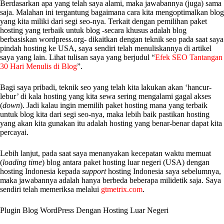
Berdasarkan apa yang telah saya alami, maka jawabannya (juga) sama
saja. Malahan ini tergantung bagaimana cara kita mengoptimalkan blog
yang kita miliki dari segi seo-nya. Terkait dengan pemilihan paket
hosting yang terbaik untuk blog -secara khusus adalah blog
berbasiskan wordpress.org- dikaitkan dengan teknik seo pada saat saya
pindah hosting ke USA, saya sendiri telah menuliskannya di artikel
saya yang lain. Lihat tulisan saya yang berjudul “
Efek SEO Tantangan
30 Hari Menulis di Blog
”.
Bagi saya pribadi, teknik seo yang telah kita lakukan akan ‘hancur-
lebur’ di kala hosting yang kita sewa sering mengalami gagal akses
(
down
). Jadi kalau ingin memilih paket hosting mana yang terbaik
untuk blog kita dari segi seo-nya, maka lebih baik pastikan hosting
yang akan kita gunakan itu adalah hosting yang benar-benar dapat kita
percayai.
Lebih lanjut, pada saat saya menanyakan kecepatan waktu memuat
(
loading time
) blog antara paket hosting luar negeri (USA) dengan
hosting Indonesia kepada
support
hosting Indonesia saya sebelumnya,
maka jawabannya adalah hanya berbeda beberapa milidetik saja. Saya
sendiri telah memeriksa melalui
gtmetrix.com
.
Plugin Blog WordPress Dengan Hosting Luar Negeri