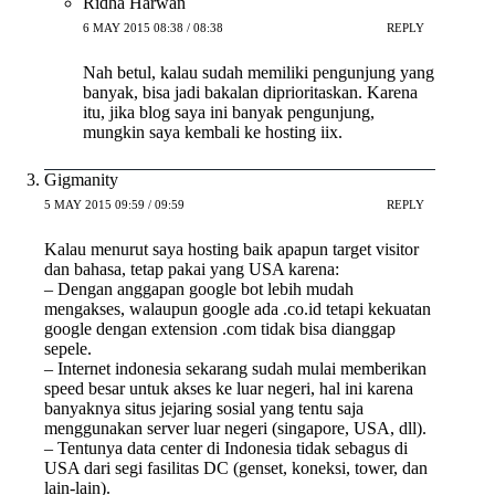
Ridha Harwan
6 MAY 2015 08:38 / 08:38
REPLY
Nah betul, kalau sudah memiliki pengunjung yang
banyak, bisa jadi bakalan diprioritaskan. Karena
itu, jika blog saya ini banyak pengunjung,
mungkin saya kembali ke hosting iix.
Gigmanity
5 MAY 2015 09:59 / 09:59
REPLY
Kalau menurut saya hosting baik apapun target visitor
dan bahasa, tetap pakai yang USA karena:
– Dengan anggapan google bot lebih mudah
mengakses, walaupun google ada .co.id tetapi kekuatan
google dengan extension .com tidak bisa dianggap
sepele.
– Internet indonesia sekarang sudah mulai memberikan
speed besar untuk akses ke luar negeri, hal ini karena
banyaknya situs jejaring sosial yang tentu saja
menggunakan server luar negeri (singapore, USA, dll).
– Tentunya data center di Indonesia tidak sebagus di
USA dari segi fasilitas DC (genset, koneksi, tower, dan
lain-lain).