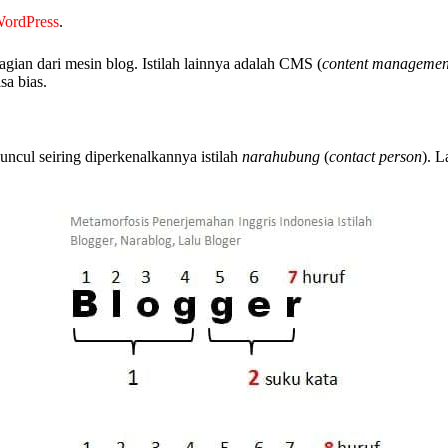
WordPress
.
agian dari mesin blog. Istilah lainnya adalah CMS (
content managemen
sa bias.
 muncul seiring diperkenalkannya istilah
narahubung
(
contact person
). 