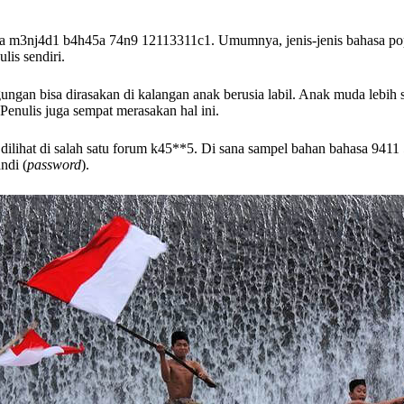
a m3nj4d1 b4h45a 74n9 12113311c1. Umumnya, jenis-jenis bahasa popu
lis sendiri.
ungan bisa dirasakan di kalangan anak berusia labil. Anak muda lebi
enulis juga sempat merasakan hal ini.
 dilihat di salah satu forum k45**5. Di sana sampel bahan bahasa 941
ndi (
password
).