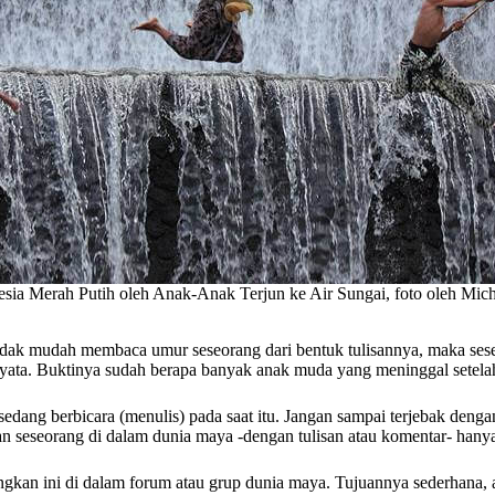
sia Merah Putih oleh Anak-Anak Terjun ke Air Sungai, foto oleh Mic
aran tidak mudah membaca umur seseorang dari bentuk tulisannya, maka 
a nyata. Buktinya sudah berapa banyak anak muda yang meninggal setel
dang berbicara (menulis) pada saat itu. Jangan sampai terjebak dengan 
kan seseorang di dalam dunia maya -dengan tulisan atau komentar- hany
an ini di dalam forum atau grup dunia maya. Tujuannya sederhana, agar