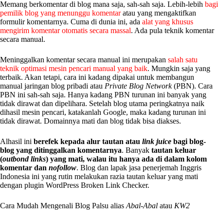
Memang berkomentar di blog mana saja, sah-sah saja. Lebih-lebih
bagi
pemilik blog yang menunggu komentar
atau yang mengaktifkan
formulir komentarnya. Cuma di dunia ini, ada
alat yang khusus
mengirim komentar otomatis secara massal
. Ada pula teknik komentar
secara manual.
Meninggalkan komentar secara manual ini merupakan
salah satu
teknik optimasi mesin pencari manual yang baik
. Mungkin saja yang
terbaik. Akan tetapi, cara ini kadang dipakai untuk membangun
manual jaringan blog pribadi atau
Private Blog Network
(PBN). Cara
PBN ini sah-sah saja. Hanya kadang PBN turunan ini banyak yang
tidak dirawat dan dipelihara. Setelah blog utama peringkatnya naik
dihasil mesin pencari, katakanlah Google, maka kadang turunan ini
tidak dirawat. Domainnya mati dan blog tidak bisa diakses.
Alhasil ini
berefek kepada alur tautan atau
link juice
bagi blog-
blog yang ditinggalkan komentarnya
. Banyak
tautan keluar
(
outbond links
) yang mati, walau itu hanya ada di dalam kolom
komentar dan
nofollow
. Blog dan lapak jasa penerjemah Inggris
Indonesia ini yang rutin melakukan razia tautan keluar yang mati
dengan plugin WordPress Broken Link Checker.
Cara Mudah Mengenali Blog Palsu alias
Abal-Abal
atau
KW2