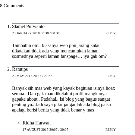
8 Comments
Slamet Purwanto
23 JANUARY 2018 08:38 / 08:38
REPLY
Tambahin om.. biasanya web pbn jarang kalau
dikatakan tidak ada yang mencantukan laman
sosmednya seperti laman fanspage… iya gak om?
Ratutips
23 MAY 2017 20:37 / 20:37
REPLY
Banyak sih mas web yang kayak begituan isinya hoax
semua.. Dan gak mau diketahui profil mangkanya
gapake about.. Padahal.. Isi blog yang bagus sangat
penting ya.. Jadi saya pikir janganlah ada blog palsu
apalagi berisi berita yang tidak benar y mas
Ridha Harwan
17 AUGUST 2017 20:07 / 20:07
REPLY