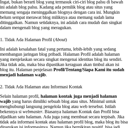
Ingat, bukan berarti blog yang termasuk ciri-ciri blog palsu di bawah
ini adalah blog palsu. Kadang ada pemilik blog atau situs yang
memang sengaja meninggalkan blognya dengan cara ini. Mungkin
belum sempat merawat blog miliknya atau memang sudah lama
ditinggalkan. Namun setidaknya, ini adalah cara mudah dan singkat
dalam mengenali blog yang meragukan.
1. Tidak Ada Halaman Profil (
About
)
Ini adalah kesalahan fatal yang pertama, lebih-lebih yang sedang
membangun jaringan blog pribadi. Halaman Profil adalah halaman
yang menjelaskan secara singkat mengenai identitas blog itu sendiri.
Jika tidak ada, maka bisa dipastikan keraguan akan timbul akan isi
blog itu. Halaman penjelasan
Profil/Tentang/Siapa Kami itu sudah
menjadi halaman wajib
.
2. Tidak Ada Halaman atau Informasi Kontak
Selain halaman profil,
halaman kontak juga menjadi halaman
wajib
yang harus dimiliki sebuah blog atau situs. Minimal untuk
menghubungi langsung pengelola blog atau web tersebut. Istilah
bekennya si
webmaster
. Biasanya halaman Kontak dan Profil bisa
dijadikan satu halaman. Ada juga yang membuat secara terpisah. Jika
tidak ada informasi kontak atau halaman profil blog, maka blog itu bisa
diragukan isi informasinya. Namun jika berpikiran positif, bisa jadi