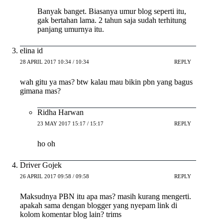
Banyak banget. Biasanya umur blog seperti itu,
gak bertahan lama. 2 tahun saja sudah terhitung
panjang umurnya itu.
elina id
28 APRIL 2017 10:34 / 10:34
REPLY
wah gitu ya mas? btw kalau mau bikin pbn yang bagus
gimana mas?
Ridha Harwan
23 MAY 2017 15:17 / 15:17
REPLY
ho oh
Driver Gojek
26 APRIL 2017 09:58 / 09:58
REPLY
Maksudnya PBN itu apa mas? masih kurang mengerti.
apakah sama dengan blogger yang nyepam link di
kolom komentar blog lain? trims