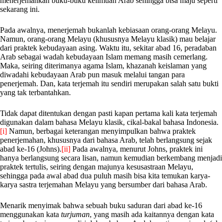
menerjemahkan buku-buku keilmuan Arab sehingga bisa maju seperti
sekarang ini.
Pada awalnya, menerjemah bukanlah kebiasaan orang-orang Melayu.
Namun, orang-orang Melayu (khususnya Melayu klasik) mau belajar
dari praktek kebudayaan asing. Waktu itu, sekitar abad 16, peradaban
Arab sebagai wadah kebudayaan Islam memang masih cemerlang.
Maka, seiring diterimanya agama Islam, khazanah keislaman yang
diwadahi kebudayaan Arab pun masuk melalui tangan para
penerjemah. Dan, kata terjemah itu sendiri merupakan salah satu bukti
yang tak terbantahkan.
Tidak dapat ditentukan dengan pasti kapan pertama kali kata terjemah
digunakan dalam bahasa Melayu klasik, cikal-bakal bahasa Indonesia.
[i]
Namun, berbagai keterangan menyimpulkan bahwa praktek
penerjemahan, khususnya dari bahasa Arab, telah berlangsung sejak
abad ke-16 (Johns).
[ii]
Pada awalnya, menurut Johns, praktek ini
hanya berlangsung secara lisan, namun kemudian berkembang menjadi
praktek tertulis, seiring dengan majunya kesusastraan Melayu,
sehingga pada awal abad dua puluh masih bisa kita temukan karya-
karya sastra terjemahan Melayu yang bersumber dari bahasa Arab.
Menarik menyimak bahwa sebuah buku saduran dari abad ke-16
menggunakan kata
turjuman
, yang masih ada kaitannya dengan kata