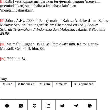
[i]
KBBI versi
offline
mengartikan
ter·je·mah
dengan
‘menyalin
(memindahkan) suatu bahasa ke bahasa lain’ atau
‘mengalihbahasakan’
.
[ii]
Johns, A.H., 2009. “’Penerjemahan’ Bahasa Arab ke dalam Bahasa
Melayu: Sebuah Renungan” dalam Chamber-Loir (ed.),
Sadur:
Sejarah Terjemahan di Indonesia dan Malaysia
, Jakarta: KPG, hlm.
49-58.
[iii]
Majma`ul Lughah. 1972.
Mu`jam al-Wasiith
. Kairo: Dar al-
Ma`aarif, Cet. ke-II, hlm. 83.
[iv]
Ibid
, hlm 54.
Tags
#
Arab
#
Indonesia
#
islam
#
melayu
#
Terjemahan