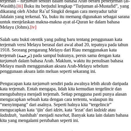
terjemah –
turjuman
sendiri dalam bahasa Arab berarti penerjemah (al-
Wasiith).
[iii]
Buku itu berjudul lengkap “Turjuman al-Mustafid”, yang
dikarang oleh Abdur Ra`uf Singkil dengan cara menyadur tafsir
Jalalain yang terkenal. Ya, buku itu memang digunakan sebagai sarana
untuk menjelaskan makna-makna ayat al-Quran ke dalam bahasa
Melayu (Johns).
[iv]
Salah satu bukti otentik yang paling baru tentang penggunaan kata
terjemah versi Melayu berasal dari awal abad 20, tepatnya pada tahun
1918. Seorang pengarang Melayu dari Riau menggunakan kata
terjemah (ترجمة) pada sampul bukunya, persis sama dengan kata
tarjamah
dalam bahasa Arab. Maklum, waktu itu penulisan bahasa
Melayu masih menggunakan aksara Arab-Melayu sebelum
penggunaan aksara latin meluas seperti sekarang ini.
Pengucapan kata
tarjamah
sendiri pada awalnya lebih akrab daripada
kata terjemah. Entah mengapa, lidah kita kemudian tergelincir dan
mengubahnya menjadi terjemah. Setiap pengguna pasti punya alasan
mengucapkan sebuah kata dengan cara tertentu, walaupun itu
“menyimpang” dari asalnya. Seperti halnya kita “tergelincir”
mengucapkan kata ‘ijin’ dari
idzin
, kata ‘lezat’ dari
ladzidz
atau
ladzdzah, ‘
nashihah’ menjadi
nasehat
, Banyak kata lain dalam bahasa
kita yang mengalami perubahan seperti ini.