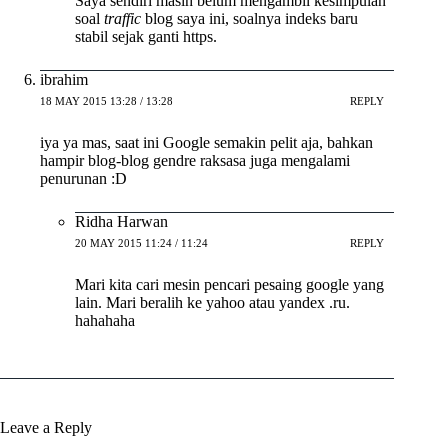
Saya sendiri masih belum mengambil kesimpulan
soal
traffic
blog saya ini, soalnya indeks baru
stabil sejak ganti https.
ibrahim
18 MAY 2015 13:28 / 13:28
REPLY
iya ya mas, saat ini Google semakin pelit aja, bahkan
hampir blog-blog gendre raksasa juga mengalami
penurunan :D
Ridha Harwan
20 MAY 2015 11:24 / 11:24
REPLY
Mari kita cari mesin pencari pesaing google yang
lain. Mari beralih ke yahoo atau yandex .ru.
hahahaha
Leave a Reply