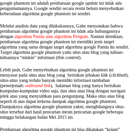
google phantom ini adalah pembaruan google
update
ini tidak ada
pengumumannya. Google sendiri secara resmi belum menyebutkan
keberadaan algoritma google phantom ini sendiri.
Melalui analisis data yang dilakukannya, Gabe menyatakan bahwa
pembaruan algoritma google phantom ini tidak ada hubungannya
dengan
algoritma Panda atau algoritma Penguin
. Namun demikian,
pembaruan algoritma google phantom ini memiliki jenis target
algoritma yang sama dengan target algoritma google Panda itu sendiri.
Target algoritma google phantom yaitu situs atau blog yang tulisan-
tulisannya “miskin” informasi (
thin content
).
Lebih jauh, Gabe menyebutkan algoritma google phantom ini
menyasar pada situs atau blog yang berisikan jebakan klik (
clickbait
),
situs-situs yang terlalu banyak memiliki informasi tambahan
(penerjemah:
outbound link
), halaman blog yang hanya berisikan
kumpulan-kumpulan video saja, dan situs atau blog dengan navigasi
jelek atau yang menyulitkan para pengunjung. Maka situs atau blog
seperti di atas dapat terkena dampak algoritma google phantom.
Dampaknya algoritma google phantom yakni, menghilangnya situs-
situs tersebut dari hasil pencarian mesin pencarian google beberapa
minggu belakangan bulan Mei 2015 ini.
Pembaruan algoritma google phantom ini bisa dikatakan “kejam”