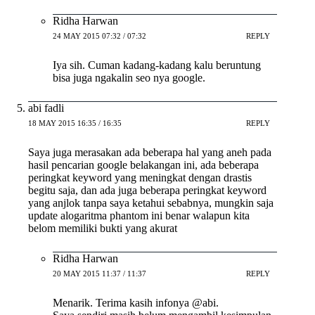
Ridha Harwan
24 MAY 2015 07:32 / 07:32
REPLY
Iya sih. Cuman kadang-kadang kalu beruntung
bisa juga ngakalin seo nya google.
abi fadli
18 MAY 2015 16:35 / 16:35
REPLY
Saya juga merasakan ada beberapa hal yang aneh pada
hasil pencarian google belakangan ini, ada beberapa
peringkat keyword yang meningkat dengan drastis
begitu saja, dan ada juga beberapa peringkat keyword
yang anjlok tanpa saya ketahui sebabnya, mungkin saja
update alogaritma phantom ini benar walapun kita
belom memiliki bukti yang akurat
Ridha Harwan
20 MAY 2015 11:37 / 11:37
REPLY
Menarik. Terima kasih infonya @abi.