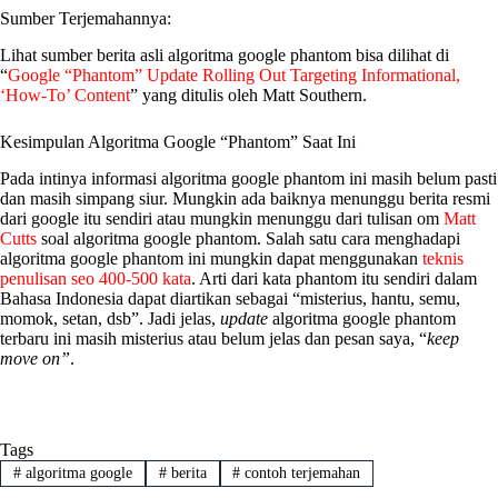
Sumber Terjemahannya:
Lihat sumber berita asli algoritma google phantom bisa dilihat di
“
Google “Phantom” Update Rolling Out Targeting Informational,
‘How-To’ Content
” yang ditulis oleh Matt Southern.
Kesimpulan Algoritma Google “Phantom” Saat Ini
Pada intinya informasi algoritma google phantom ini masih belum pasti
dan masih simpang siur. Mungkin ada baiknya menunggu berita resmi
dari google itu sendiri atau mungkin menunggu dari tulisan om
Matt
Cutts
soal algoritma google phantom. Salah satu cara menghadapi
algoritma google phantom ini mungkin dapat menggunakan
teknis
penulisan seo 400-500 kata
. Arti dari kata phantom itu sendiri dalam
Bahasa Indonesia dapat diartikan sebagai “misterius, hantu, semu,
momok, setan, dsb”. Jadi jelas,
update
algoritma google phantom
terbaru ini masih misterius atau belum jelas dan pesan saya, “
keep
move on”
.
Tags
#
algoritma google
#
berita
#
contoh terjemahan