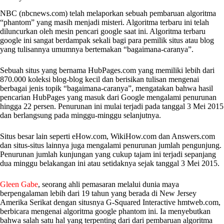
NBC (nbcnews.com) telah melaporkan sebuah pembaruan algoritma
“phantom” yang masih menjadi misteri. Algoritma terbaru ini telah
diluncurkan oleh mesin pencari google saat ini. Algoritma terbaru
google ini sangat berdampak sekali bagi para pemilik situs atau blog
yang tulisannya umumnya bertemakan “bagaimana-caranya”.
Sebuah situs yang bernama HubPages.com yang memiliki lebih dari
870.000 koleksi blog-blog kecil dan berisikan tulisan mengenai
berbagai jenis topik “bagaimana-caranya”, mengatakan bahwa hasil
pencarian HubPages yang masuk dari Google mengalami penurunan
hingga 22 persen. Penurunan ini mulai terjadi pada tanggal 3 Mei 2015
dan berlangsung pada minggu-minggu selanjutnya.
Situs besar lain seperti eHow.com, WikiHow.com dan Answers.com
dan situs-situs lainnya juga mengalami penurunan jumlah pengunjung.
Penurunan jumlah kunjungan yang cukup tajam ini terjadi sepanjang
dua minggu belakangan ini atau setidaknya sejak tanggal 3 Mei 2015.
Gleen Gabe
, seorang ahli pemasaran melalui dunia maya
berpengalaman lebih dari 19 tahun yang berada di New Jersey
Amerika Serikat dengan situsnya G-Squared Interactive hmtweb.com,
berbicara mengenai algoritma google phantom ini. Ia menyebutkan
bahwa salah satu hal yang terpenting dari dari pembaruan algoritma