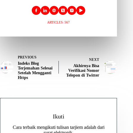
ARTICLES: 567
PREVIOUS
NEXT
Indeks Blog
Akhirnya Bisa
Terjemahan Selesai
Verifikasi Nomor
Setelah Mengganti
Telepon di Twitter
Https
Ikuti
Cara terbaik mengikuti tulisan tarjiem adalah dari
surat elektronik.