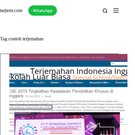
Skip
to
tarjiem.com
WhatsApp
content
Tag
contoh terjemahan