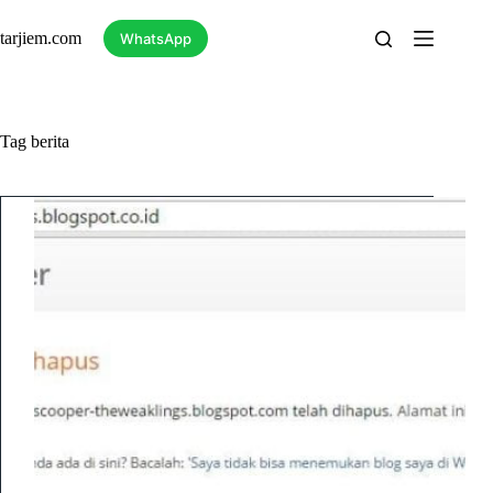
Skip
to
tarjiem.com
WhatsApp
content
Tag
berita