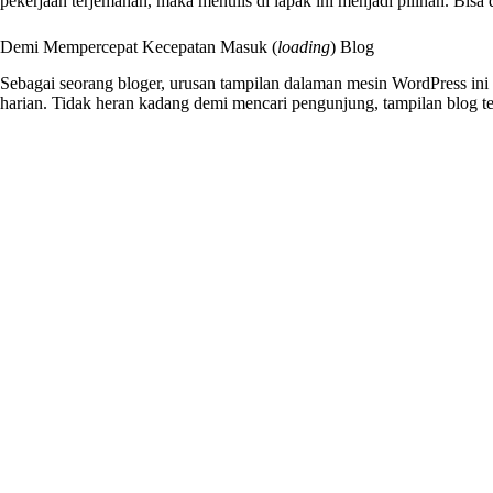
pekerjaan terjemahan, maka menulis di lapak ini menjadi pilihan. Bisa 
Demi Mempercepat Kecepatan Masuk (
loading
) Blog
Sebagai seorang bloger, urusan tampilan dalaman mesin WordPress ini
harian. Tidak heran kadang demi mencari pengunjung, tampilan blog te