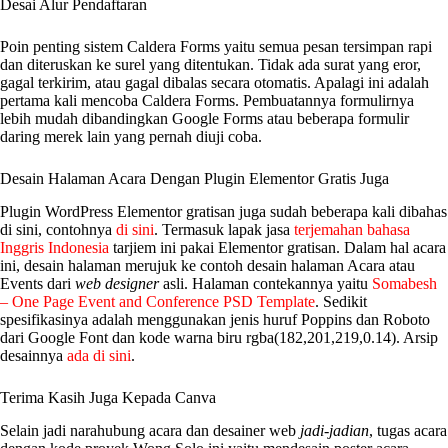
Desai Alur Pendaftaran
Poin penting sistem Caldera Forms yaitu semua pesan tersimpan rapi
dan diteruskan ke surel yang ditentukan. Tidak ada surat yang eror,
gagal terkirim, atau gagal dibalas secara otomatis. Apalagi ini adalah
pertama kali mencoba Caldera Forms. Pembuatannya formulirnya
lebih mudah dibandingkan Google Forms atau beberapa formulir
daring merek lain yang pernah diuji coba.
Desain Halaman Acara Dengan Plugin Elementor Gratis Juga
Plugin WordPress Elementor gratisan juga sudah beberapa kali dibahas
di sini, contohnya
di sini
. Termasuk lapak jasa
terjemahan bahasa
Inggris Indonesia
tarjiem ini pakai Elementor gratisan. Dalam hal acara
ini, desain halaman merujuk ke contoh desain halaman Acara atau
Events dari
web designer
asli. Halaman contekannya yaitu
Somabesh
– One Page Event and Conference PSD Template
. Sedikit
spesifikasinya adalah menggunakan jenis huruf Poppins dan Roboto
dari Google Font dan kode warna biru rgba(182,201,219,0.14). Arsip
desainnya
ada di sini
.
Terima Kasih Juga Kepada Canva
Selain jadi narahubung acara dan desainer web
jadi-jadian
, tugas acara