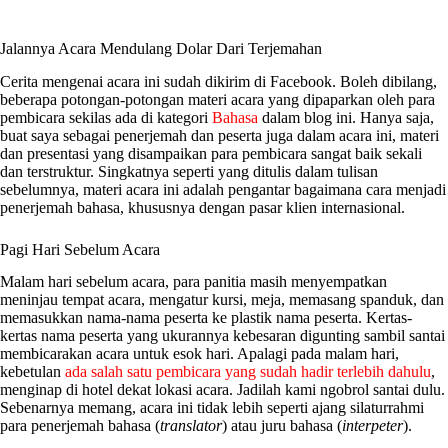
Jalannya Acara Mendulang Dolar Dari Terjemahan
Cerita mengenai acara ini sudah dikirim di Facebook. Boleh dibilang,
beberapa potongan-potongan materi acara yang dipaparkan oleh para
pembicara sekilas ada di kategori
Bahasa
dalam blog ini. Hanya saja,
buat saya sebagai penerjemah dan peserta juga dalam acara ini, materi
dan presentasi yang disampaikan para pembicara sangat baik sekali
dan terstruktur. Singkatnya seperti yang ditulis dalam tulisan
sebelumnya, materi acara ini adalah pengantar bagaimana cara menjadi
penerjemah bahasa, khususnya dengan pasar klien internasional.
Pagi Hari Sebelum Acara
Malam hari sebelum acara, para panitia masih menyempatkan
meninjau tempat acara, mengatur kursi, meja, memasang spanduk, dan
memasukkan nama-nama peserta ke plastik nama peserta. Kertas-
kertas nama peserta yang ukurannya kebesaran digunting sambil santai
membicarakan acara untuk esok hari. Apalagi pada malam hari,
kebetulan
ada salah satu pembicara yang sudah hadir terlebih dahulu
,
menginap di hotel dekat lokasi acara. Jadilah kami ngobrol santai dulu.
Sebenarnya memang, acara ini tidak lebih seperti ajang silaturrahmi
para penerjemah bahasa (
translator
) atau juru bahasa (
interpeter
).