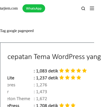
Skip
to
tarjiem.com
WhatsApp
content
Tag
google pagespeed