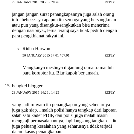
29 JANUARY 2015 20:26 / 20:26
REPLY
jangan-jangan surat penangkapannya juga salah orang
tuh.. heheee.. ya apapun itu semoga yang bersangkutan
atau pun yang disangkut-sangkutkan bisa menerima
dengan nasibnya,, terus terang saya tidak peduli dengan
para pengkhianat rakyat ini..
Ridha Harwan
30 JANUARY 2015 07:01 / 07:01
REPLY
Mangkanya mestinya digantung ramai-ramai tuh
para koruptor itu. Biar kapok berjamaah.
bengkel blogger
29 JANUARY 2015 14:23 / 14:23
REPLY
yang jadi runyam itu penangkapan yang sebenarnya
juga gak siap…malah polisi hanya tangkap dari laporan
salah satu kader PDIP, dan polisi juga malah masih
mengkaji permasalahannya, tapi langsung tangkap….itu
juga peluang kesalahan yang seharusnya tidak terjadi
dalam kasus penangkapan.