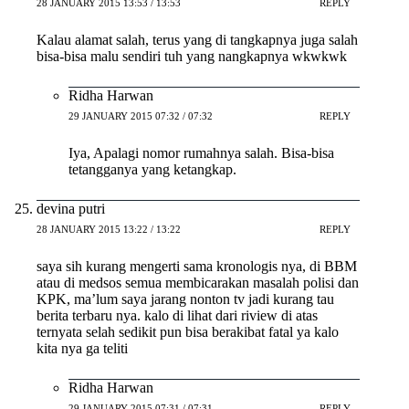
28 JANUARY 2015 13:53 / 13:53
REPLY
Kalau alamat salah, terus yang di tangkapnya juga salah
bisa-bisa malu sendiri tuh yang nangkapnya wkwkwk
Ridha Harwan
29 JANUARY 2015 07:32 / 07:32
REPLY
Iya, Apalagi nomor rumahnya salah. Bisa-bisa
tetangganya yang ketangkap.
devina putri
28 JANUARY 2015 13:22 / 13:22
REPLY
saya sih kurang mengerti sama kronologis nya, di BBM
atau di medsos semua membicarakan masalah polisi dan
KPK, ma’lum saya jarang nonton tv jadi kurang tau
berita terbaru nya. kalo di lihat dari riview di atas
ternyata selah sedikit pun bisa berakibat fatal ya kalo
kita nya ga teliti
Ridha Harwan
29 JANUARY 2015 07:31 / 07:31
REPLY