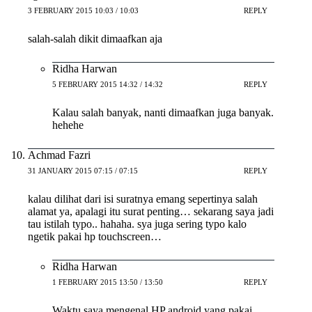
3 FEBRUARY 2015 10:03 / 10:03
REPLY
salah-salah dikit dimaafkan aja
Ridha Harwan
5 FEBRUARY 2015 14:32 / 14:32
REPLY
Kalau salah banyak, nanti dimaafkan juga banyak.
hehehe
Achmad Fazri
31 JANUARY 2015 07:15 / 07:15
REPLY
kalau dilihat dari isi suratnya emang sepertinya salah
alamat ya, apalagi itu surat penting… sekarang saya jadi
tau istilah typo.. hahaha. sya juga sering typo kalo
ngetik pakai hp touchscreen…
Ridha Harwan
1 FEBRUARY 2015 13:50 / 13:50
REPLY
Waktu saya mengenal HP android yang pakai