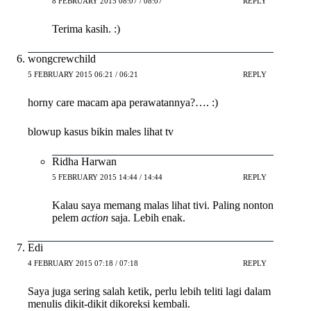
8 FEBRUARY 2015 08:07 / 08:07
REPLY
Terima kasih. :)
wongcrewchild
5 FEBRUARY 2015 06:21 / 06:21
REPLY
horny care macam apa perawatannya?…. :)
blowup kasus bikin males lihat tv
Ridha Harwan
5 FEBRUARY 2015 14:44 / 14:44
REPLY
Kalau saya memang malas lihat tivi. Paling nonton
pelem
action
saja. Lebih enak.
Edi
4 FEBRUARY 2015 07:18 / 07:18
REPLY
Saya juga sering salah ketik, perlu lebih teliti lagi dalam
menulis dikit-dikit dikoreksi kembali.