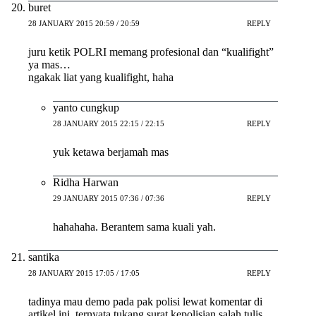
buret
28 JANUARY 2015 20:59 / 20:59
REPLY
juru ketik POLRI memang profesional dan “kualifight”
ya mas…
ngakak liat yang kualifight, haha
yanto cungkup
28 JANUARY 2015 22:15 / 22:15
REPLY
yuk ketawa berjamah mas
Ridha Harwan
29 JANUARY 2015 07:36 / 07:36
REPLY
hahahaha. Berantem sama kuali yah.
santika
28 JANUARY 2015 17:05 / 17:05
REPLY
tadinya mau demo pada pak polisi lewat komentar di
artikel ini, ternyata tukang surat kepolisian salah tulis