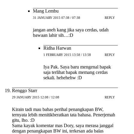
Mang Lembu
31 JANUARY 2015 07:38 / 07:38
REPLY
jangan aneh kang jika saya cerdas, udah
bawaan lahir sih…:D
Ridha Harwan
1 FEBRUARY 2015 13:58 / 13:58
REPLY
Iya Pak. Saya baru mengenal bapak
saja terlihat bapak memang cerdas
sekali. hehehehw :D
Renggo Starr
29 JANUARY 2015 12:08 / 12:08
REPLY
Kirain tadi mau bahas perihal penangkapan BW,
ternyata lebih menitikberatkan tata bahasa. Penerjemah
gitu, lho. :D
Sama kayak komentar mas Dory, saya merasa janggal
dengan penangkapan BW ini, terkesan ada balas