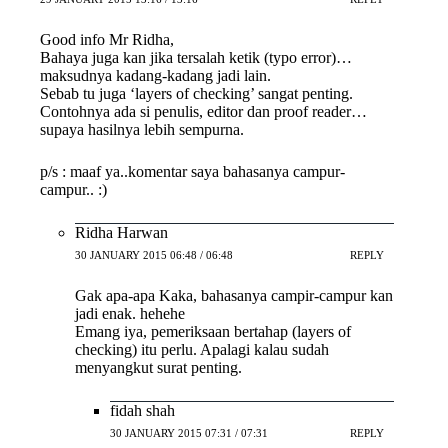
Good info Mr Ridha,
Bahaya juga kan jika tersalah ketik (typo error)…
maksudnya kadang-kadang jadi lain.
Sebab tu juga ‘layers of checking’ sangat penting.
Contohnya ada si penulis, editor dan proof reader…
supaya hasilnya lebih sempurna.
p/s : maaf ya..komentar saya bahasanya campur-
campur.. :)
Ridha Harwan
30 JANUARY 2015 06:48 / 06:48
REPLY
Gak apa-apa Kaka, bahasanya campir-campur kan
jadi enak. hehehe
Emang iya, pemeriksaan bertahap (layers of
checking) itu perlu. Apalagi kalau sudah
menyangkut surat penting.
fidah shah
30 JANUARY 2015 07:31 / 07:31
REPLY