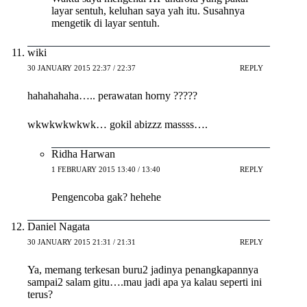
layar sentuh, keluhan saya yah itu. Susahnya
mengetik di layar sentuh.
wiki
30 JANUARY 2015 22:37 / 22:37
REPLY
hahahahaha….. perawatan horny ?????
wkwkwkwkwk… gokil abizzz massss….
Ridha Harwan
1 FEBRUARY 2015 13:40 / 13:40
REPLY
Pengencoba gak? hehehe
Daniel Nagata
30 JANUARY 2015 21:31 / 21:31
REPLY
Ya, memang terkesan buru2 jadinya penangkapannya
sampai2 salam gitu….mau jadi apa ya kalau seperti ini
terus?