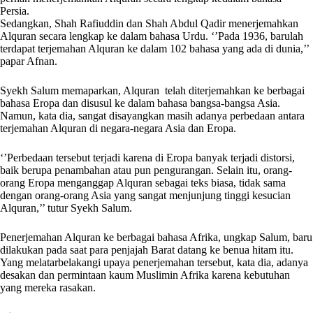
Persia.
Sedangkan, Shah Rafiuddin dan Shah Abdul Qadir menerjemahkan
Alquran secara lengkap ke dalam bahasa Urdu. ‘’Pada 1936, barulah
terdapat terjemahan Alquran ke dalam 102 bahasa yang ada di dunia,’’
papar Afnan.
Syekh Salum memaparkan, Alquran telah diterjemahkan ke berbagai
bahasa Eropa dan disusul ke dalam bahasa bangsa-bangsa Asia.
Namun, kata dia, sangat disayangkan masih adanya perbedaan antara
terjemahan Alquran di negara-negara Asia dan Eropa.
‘’Perbedaan tersebut terjadi karena di Eropa banyak terjadi distorsi,
baik berupa penambahan atau pun pengurangan. Selain itu, orang-
orang Eropa menganggap Alquran sebagai teks biasa, tidak sama
dengan orang-orang Asia yang sangat menjunjung tinggi kesucian
Alquran,’’ tutur Syekh Salum.
Penerjemahan Alquran ke berbagai bahasa Afrika, ungkap Salum, baru
dilakukan pada saat para penjajah Barat datang ke benua hitam itu.
Yang melatarbelakangi upaya penerjemahan tersebut, kata dia, adanya
desakan dan permintaan kaum Muslimin Afrika karena kebutuhan
yang mereka rasakan.