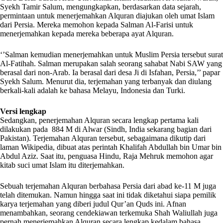
Syekh Tamir Salum, mengungkapkan, berdasarkan data sejarah,
permintaan untuk menerjemahkan Alquran diajukan oleh umat Islam
dari Persia. Mereka memohon kepada Salman Al-Farisi untuk
menerjemahkan kepada mereka beberapa ayat Alquran.
‘’Salman kemudian menerjemahkan untuk Muslim Persia tersebut surat
Al-Fatihah. Salman merupakan salah seorang sahabat Nabi SAW yang
berasal dari non-Arab. Ia berasal dari desa Ji di Isfahan, Persia,’’ papar
Syekh Salum. Menurut dia, terjemahan yang terbanyak dan diulang
berkali-kali adalah ke bahasa Melayu, Indonesia dan Turki.
Versi lengkap
Sedangkan, penerjemahan Alquran secara lengkap pertama kali
dilakukan pada 884 M di Alwar (Sindh, India sekarang bagian dari
Pakistan). Terjemahan Alquran tersebut, sebagaimana dikutip dari
laman Wikipedia, dibuat atas perintah Khalifah Abdullah bin Umar bin
Abdul Aziz. Saat itu, penguasa Hindu, Raja Mehruk memohon agar
kitab suci umat Islam itu diterjemahkan.
Sebuah terjemahan Alquran berbahasa Persia dari abad ke-11 M juga
telah ditemukan. Namun hingga saat ini tidak diketahui siapa pemilik
karya terjemahan yang diberi judul Qur’an Quds ini. Afnan
menambahkan, seorang cendekiawan terkemuka Shah Waliullah juga
pernah menerjemahkan Alquran secara lengkap kedalam bahasa