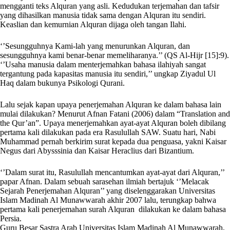
mengganti teks Alquran yang asli. Kedudukan terjemahan dan tafsir
yang dihasilkan manusia tidak sama dengan Alquran itu sendiri.
Keaslian dan kemurnian Alquran dijaga oleh tangan Ilahi.
‘’Sesungguhnya Kami-lah yang menurunkan Alquran, dan
sesungguhnya kami benar-benar memeliharanya.’’ (QS Al-Hijr [15]:9).
‘’Usaha manusia dalam menterjemahkan bahasa ilahiyah sangat
tergantung pada kapasitas manusia itu sendiri,’’ ungkap Ziyadul Ul
Haq dalam bukunya Psikologi Qurani.
Lalu sejak kapan upaya penerjemahan Alquran ke dalam bahasa lain
mulai dilakukan? Menurut Afnan Fatani (2006) dalam “Translation and
the Qur’an”. Upaya menerjemahkan ayat-ayat Alquran boleh dibilang
pertama kali dilakukan pada era Rasulullah SAW. Suatu hari, Nabi
Muhammad pernah berkirim surat kepada dua penguasa, yakni Kaisar
Negus dari Abysssinia dan Kaisar Heraclius dari Bizantium.
‘’Dalam surat itu, Rasulullah mencantumkan ayat-ayat dari Alquran,’’
papar Afnan. Dalam sebuah sarasehan ilmiah bertajuk ‘’Melacak
Sejarah Penerjemahan Alquran’’ yang diselenggarakan Universitas
Islam Madinah Al Munawwarah akhir 2007 lalu, terungkap bahwa
pertama kali penerjemahan surah Alquran dilakukan ke dalam bahasa
Persia.
Guru Besar Sastra Arab Universitas Islam Madinah Al Munawwarah,