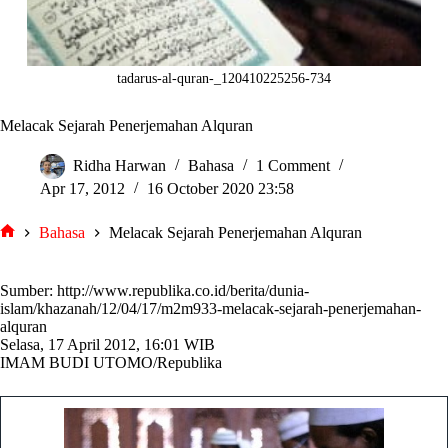
tadarus-al-quran-_120410225256-734
Melacak Sejarah Penerjemahan Alquran
Ridha Harwan
Bahasa
1 Comment
Apr 17, 2012
16 October 2020 23:58
Bahasa
Melacak Sejarah Penerjemahan Alquran
tarjiem
Sumber: http://www.republika.co.id/berita/dunia-
islam/khazanah/12/04/17/m2m933-melacak-sejarah-penerjemahan-
alquran
Selasa, 17 April 2012, 16:01 WIB
IMAM BUDI UTOMO/Republika