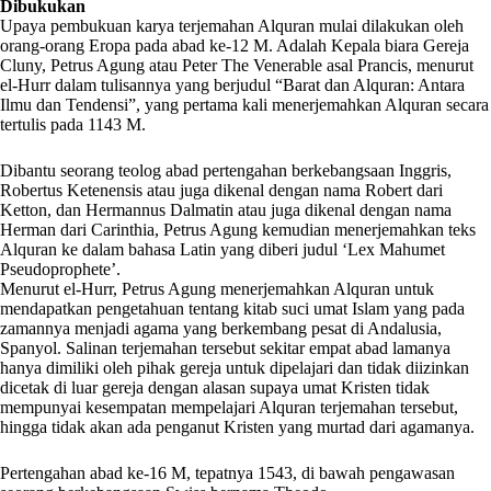
Dibukukan
Upaya pembukuan karya terjemahan Alquran mulai dilakukan oleh
orang-orang Eropa pada abad ke-12 M. Adalah Kepala biara Gereja
Cluny, Petrus Agung atau Peter The Venerable asal Prancis, menurut
el-Hurr dalam tulisannya yang berjudul “Barat dan Alquran: Antara
Ilmu dan Tendensi”, yang pertama kali menerjemahkan Alquran secara
tertulis pada 1143 M.
Dibantu seorang teolog abad pertengahan berkebangsaan Inggris,
Robertus Ketenensis atau juga dikenal dengan nama Robert dari
Ketton, dan Hermannus Dalmatin atau juga dikenal dengan nama
Herman dari Carinthia, Petrus Agung kemudian menerjemahkan teks
Alquran ke dalam bahasa Latin yang diberi judul ‘Lex Mahumet
Pseudoprophete’.
Menurut el-Hurr, Petrus Agung menerjemahkan Alquran untuk
mendapatkan pengetahuan tentang kitab suci umat Islam yang pada
zamannya menjadi agama yang berkembang pesat di Andalusia,
Spanyol. Salinan terjemahan tersebut sekitar empat abad lamanya
hanya dimiliki oleh pihak gereja untuk dipelajari dan tidak diizinkan
dicetak di luar gereja dengan alasan supaya umat Kristen tidak
mempunyai kesempatan mempelajari Alquran terjemahan tersebut,
hingga tidak akan ada penganut Kristen yang murtad dari agamanya.
Pertengahan abad ke-16 M, tepatnya 1543, di bawah pengawasan