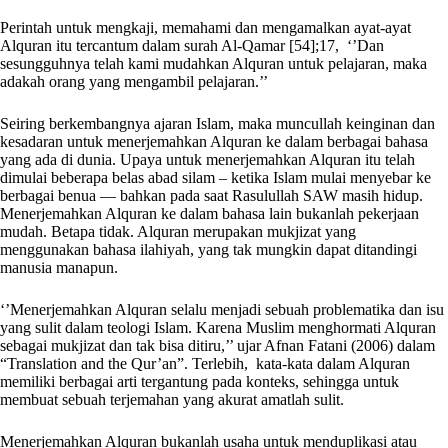
Perintah untuk mengkaji, memahami dan mengamalkan ayat-ayat
Alquran itu tercantum dalam surah Al-Qamar [54];17, ‘’Dan
sesungguhnya telah kami mudahkan Alquran untuk pelajaran, maka
adakah orang yang mengambil pelajaran.’’
Seiring berkembangnya ajaran Islam, maka muncullah keinginan dan
kesadaran untuk menerjemahkan Alquran ke dalam berbagai bahasa
yang ada di dunia. Upaya untuk menerjemahkan Alquran itu telah
dimulai beberapa belas abad silam – ketika Islam mulai menyebar ke
berbagai benua — bahkan pada saat Rasulullah SAW masih hidup.
Menerjemahkan Alquran ke dalam bahasa lain bukanlah pekerjaan
mudah. Betapa tidak. Alquran merupakan mukjizat yang
menggunakan bahasa ilahiyah, yang tak mungkin dapat ditandingi
manusia manapun.
‘’Menerjemahkan Alquran selalu menjadi sebuah problematika dan isu
yang sulit dalam teologi Islam. Karena Muslim menghormati Alquran
sebagai mukjizat dan tak bisa ditiru,’’ ujar Afnan Fatani (2006) dalam
“Translation and the Qur’an”. Terlebih, kata-kata dalam Alquran
memiliki berbagai arti tergantung pada konteks, sehingga untuk
membuat sebuah terjemahan yang akurat amatlah sulit.
Menerjemahkan Alquran bukanlah usaha untuk menduplikasi atau