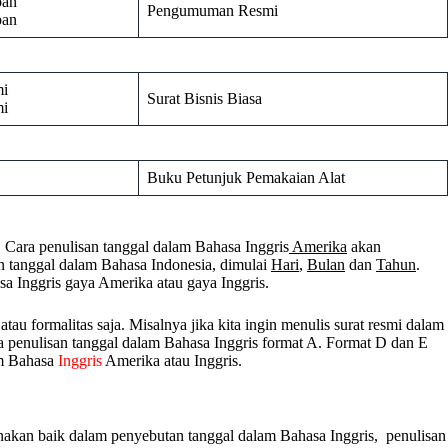
pan
Pengumuman Resmi
pan
mi
Surat Bisnis Biasa
mi
Buku Petunjuk Pemakaian Alat
. Cara penulisan tanggal dalam Bahasa Inggris
Amerika
akan
 tanggal dalam Bahasa Indonesia, dimulai
Hari
,
Bulan
dan
Tahun
.
sa Inggris gaya Amerika atau gaya Inggris.
tau formalitas saja. Misalnya jika kita ingin menulis surat resmi dalam
ra penulisan tanggal dalam Bahasa Inggris format A. Format D dan E
am Bahasa
Inggris
Amerika atau Inggris.
unakan baik dalam penyebutan tanggal dalam Bahasa Inggris, penulisan