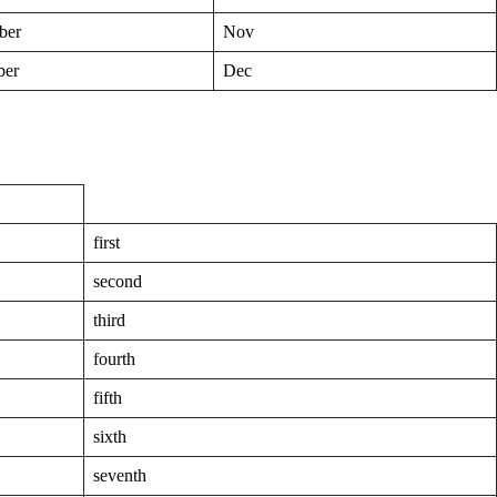
ber
Nov
ber
Dec
first
second
third
fourth
fifth
sixth
seventh