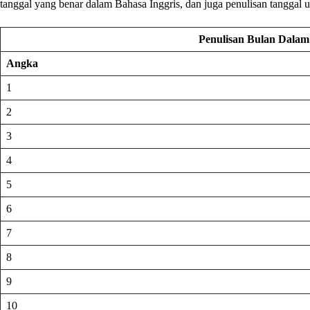
tanggal yang benar dalam Bahasa Inggris, dan juga penulisan tanggal 
Penulisan Bulan Dalam
Angka
1
2
3
4
5
6
7
8
9
10