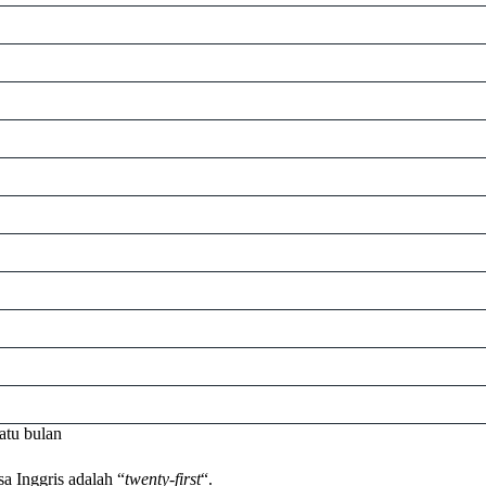
atu bulan
a Inggris adalah “
twenty-first
“.