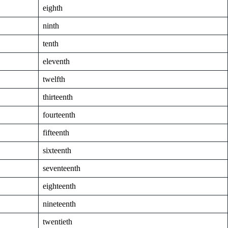
eighth
ninth
tenth
eleventh
twelfth
thirteenth
fourteenth
fifteenth
sixteenth
seventeenth
eighteenth
nineteenth
twentieth