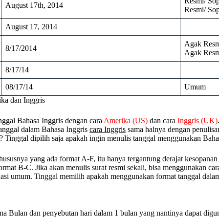
Resmi/ So
August 17th, 2014
Resmi/ So
August 17, 2014
Agak Res
8/17/2014
Agak Res
8/17/14
08/17/14
Umum
ka dan Inggris
tanggal Bahasa Inggris dengan cara
Amerika (US)
dan cara
Inggris (UK)
tanggal dalam Bahasa Inggris
cara Inggris
sama halnya dengan penulisan
s? Tinggal dipilih saja apakah ingin menulis tanggal menggunakan Baha
khususnya yang ada format A-F, itu hanya tergantung derajat kesopanan a
ormat B-C. Jika akan menulis surat resmi sekali, bisa menggunakan ca
ituasi umum. Tinggal memilih apakah menggunakan format tanggal dal
nama Bulan dan penyebutan hari dalam 1 bulan yang nantinya dapat dig