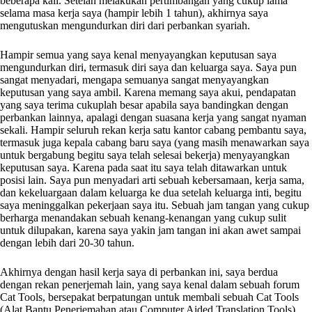
beberapa kali. Setelah melakukan pertimbangan yang cukup lama
selama masa kerja saya (hampir lebih 1 tahun), akhirnya saya
mengutuskan mengundurkan diri dari perbankan syariah.
Hampir semua yang saya kenal menyayangkan keputusan saya
mengundurkan diri, termasuk diri saya dan keluarga saya. Saya pun
sangat menyadari, mengapa semuanya sangat menyayangkan
keputusan yang saya ambil. Karena memang saya akui, pendapatan
yang saya terima cukuplah besar apabila saya bandingkan dengan
perbankan lainnya, apalagi dengan suasana kerja yang sangat nyaman
sekali. Hampir seluruh rekan kerja satu kantor cabang pembantu saya,
termasuk juga kepala cabang baru saya (yang masih menawarkan saya
untuk bergabung begitu saya telah selesai bekerja) menyayangkan
keputusan saya. Karena pada saat itu saya telah ditawarkan untuk
posisi lain. Saya pun menyadari arti sebuah kebersamaan, kerja sama,
dan kekeluargaan dalam keluarga ke dua setelah keluarga inti, begitu
saya meninggalkan pekerjaan saya itu. Sebuah jam tangan yang cukup
berharga menandakan sebuah kenang-kenangan yang cukup sulit
untuk dilupakan, karena saya yakin jam tangan ini akan awet sampai
dengan lebih dari 20-30 tahun.
Akhirnya dengan hasil kerja saya di perbankan ini, saya berdua
dengan rekan penerjemah lain, yang saya kenal dalam sebuah forum
Cat Tools, bersepakat berpatungan untuk membali sebuah Cat Tools
(Alat Bantu Penerjemahan atau Computer Aided Translation Tools)