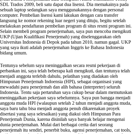
SDL Trados 2009, beli satu dapat dua lisensi. Dia memakainya pada
sebuah laptop sedangkan saya menggunakannya dengan personal
computer. Pembelian lisensi kami lakukan dengan cara transfer
langsung ke nomor rekening luar negeri yang dituju, begitu setelah
melakukan pendaftaran pembelian program di situs resmi program ini.
Selain membeli program penerjemahan, saya pun mencoba mengikuti
UKP (Ujian Kualifikasi Penerjemah) yang diselenggarakan oleh
Universitas Indonesia di Depok pada tahun 2010, namun gagal. UKP
yang saya ikuti adalah penerjemahan Inggris ke Bahasa Indonesia
bidang umum.
Tentunya sebelum saya meninggalkan secara resmi pekerjaan di
perbankan ini, saya telah beberapa kali mengikuti, dan tentunya telah
menjadi anggota terlebih dahulu, pelatihan yang diadakan oleh
Himpunan Penerjemah Indoensia (HPI), sebagai organisasi yang
mewadahi para penerjemah dan alih bahasa (interpreter) seluruh
Indonesia. Tentu saja pertaruhan saya cukup besar dalam memutuskan
meninggalkan pekerjaan saya sebelumnya. Saya pun bangga menjadi
anggota muda HPI (walaupun setelah 2 tahun menjadi anggota muda,
saya baru tahu bisa menjadi anggota penuh dikarenakan proyek
disertasi yang saya selesaikan) yang diakui oleh Himpunan Para
Penerjemah Dunia, karena disinilah saya banyak belajar mengenai
dunia penerjemahan. Mulai dari berbagai cerita dari seorang
penerjemah itu sendiri, penerbit buku, agensi penerjemahan, cat tools,