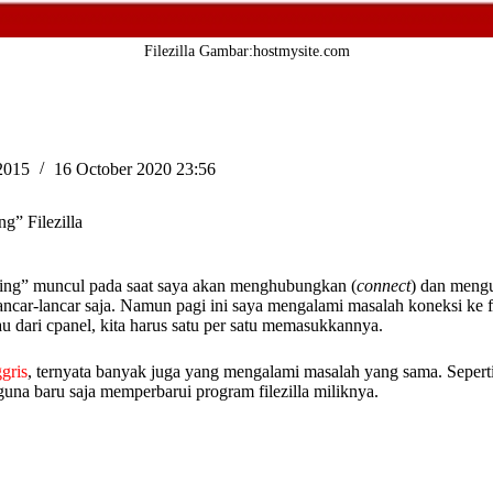
Filezilla Gambar:hostmysite.com
2015
16 October 2020 23:56
ng” Filezilla
 listing” muncul pada saat saya akan menghubungkan (
connect
) dan meng
ancar-lancar saja. Namun pagi ini saya mengalami masalah koneksi ke f
u dari cpanel, kita harus satu per satu memasukkannya.
gris
, ternyata banyak juga yang mengalami masalah yang sama. Sepert
guna baru saja memperbarui program filezilla miliknya.