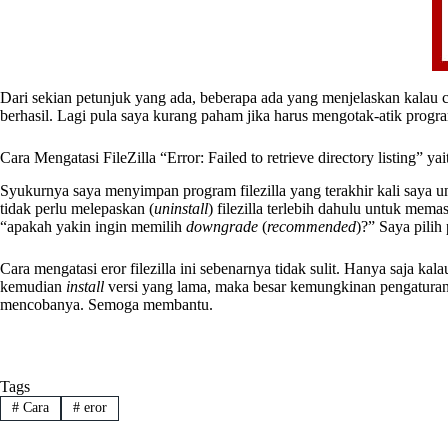
Dari sekian petunjuk yang ada, beberapa ada yang menjelaskan kalau c
berhasil. Lagi pula saya kurang paham jika harus mengotak-atik program 
Cara Mengatasi FileZilla “Error: Failed to retrieve directory listing” y
Syukurnya saya menyimpan program filezilla yang terakhir kali saya u
tidak perlu melepaskan (
uninstall
) filezilla terlebih dahulu untuk mem
“apakah yakin ingin memilih
downgrade
(
recommended
)?” Saya pilih
Cara mengatasi eror filezilla ini sebenarnya tidak sulit. Hanya saja k
kemudian
install
versi yang lama, maka besar kemungkinan pengaturan
mencobanya. Semoga membantu.
Tags
#
Cara
#
eror