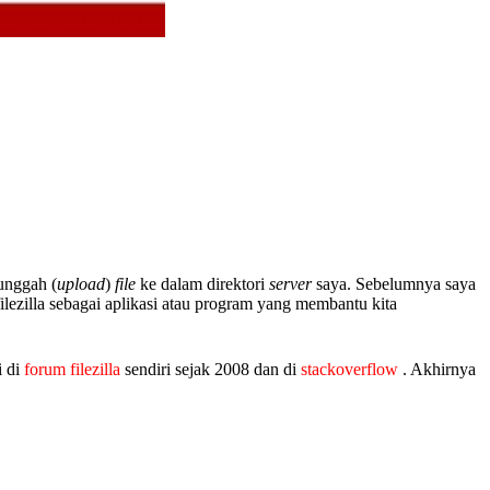
unggah (
upload
)
file
ke dalam direktori
server
saya. Sebelumnya saya
ilezilla sebagai aplikasi atau program yang membantu kita
i di
forum filezilla
sendiri sejak 2008 dan di
stackoverflow
. Akhirnya