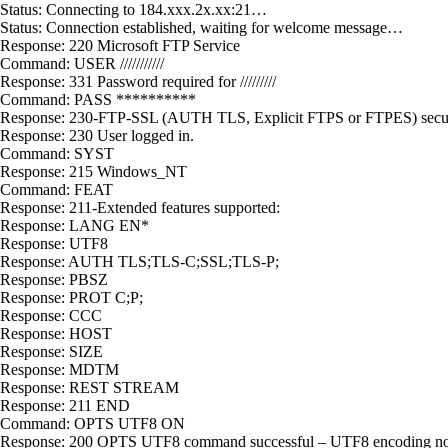
Status: Connecting to 184.xxx.2x.xx:21…
Status: Connection established, waiting for welcome message…
Response: 220 Microsoft FTP Service
Command: USER ///////////
Response: 331 Password required for /////////
Command: PASS **********
Response: 230-FTP-SSL (AUTH TLS, Explicit FTPS or FTPES) securit
Response: 230 User logged in.
Command: SYST
Response: 215 Windows_NT
Command: FEAT
Response: 211-Extended features supported:
Response: LANG EN*
Response: UTF8
Response: AUTH TLS;TLS-C;SSL;TLS-P;
Response: PBSZ
Response: PROT C;P;
Response: CCC
Response: HOST
Response: SIZE
Response: MDTM
Response: REST STREAM
Response: 211 END
Command: OPTS UTF8 ON
Response: 200 OPTS UTF8 command successful – UTF8 encoding 