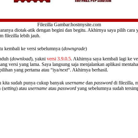
Filezilla Gambar:hostmysite.com
aranya diotak-atik dengan begini dan begitu. Akhirnya saya pilih cara
filezilla lebih jauh.
aitu kembali ke versi sebelumnya (
downgrade
)
nduh (
download
), yakni
versi 3.9.0.5
. Akhirnya saya kembali lagi ke ver
asang versi yang lama. Saya langsung saja menjalankan aplikasi mentah
 pilihan yang pertama atau “iya/
next
“. Akhirnya berhasil.
alau kita sudah punya cukup banyak
username
dan
password
di filezilla, 
 (
setting
) atau
username
atau
password
yang sebelumnya sudah tersimpa