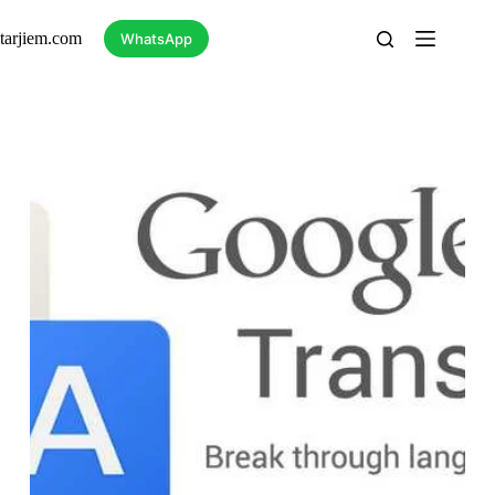
Skip
to
tarjiem.com
WhatsApp
content