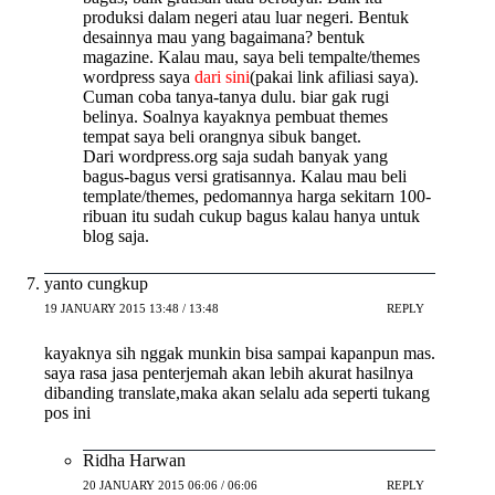
produksi dalam negeri atau luar negeri. Bentuk
desainnya mau yang bagaimana? bentuk
magazine. Kalau mau, saya beli tempalte/themes
wordpress saya
dari sini
(pakai link afiliasi saya).
Cuman coba tanya-tanya dulu. biar gak rugi
belinya. Soalnya kayaknya pembuat themes
tempat saya beli orangnya sibuk banget.
Dari wordpress.org saja sudah banyak yang
bagus-bagus versi gratisannya. Kalau mau beli
template/themes, pedomannya harga sekitarn 100-
ribuan itu sudah cukup bagus kalau hanya untuk
blog saja.
yanto cungkup
19 JANUARY 2015 13:48 / 13:48
REPLY
kayaknya sih nggak munkin bisa sampai kapanpun mas.
saya rasa jasa penterjemah akan lebih akurat hasilnya
dibanding translate,maka akan selalu ada seperti tukang
pos ini
Ridha Harwan
20 JANUARY 2015 06:06 / 06:06
REPLY