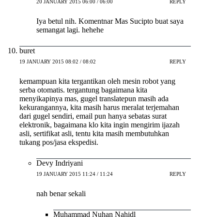
20 JANUARY 2015 06:00 / 06:00
REPLY
Iya betul nih. Komentnar Mas Sucipto buat saya
semangat lagi. hehehe
buret
19 JANUARY 2015 08:02 / 08:02
REPLY
kemampuan kita tergantikan oleh mesin robot yang
serba otomatis. tergantung bagaimana kita
menyikapinya mas, gugel translatepun masih ada
kekurangannya, kita masih harus meralat terjemahan
dari gugel sendiri, email pun hanya sebatas surat
elektronik, bagaimana klo kita ingin mengirim ijazah
asli, sertifikat asli, tentu kita masih membutuhkan
tukang pos/jasa ekspedisi.
Devy Indriyani
19 JANUARY 2015 11:24 / 11:24
REPLY
nah benar sekali
Muhammad Nuhan Nahidl