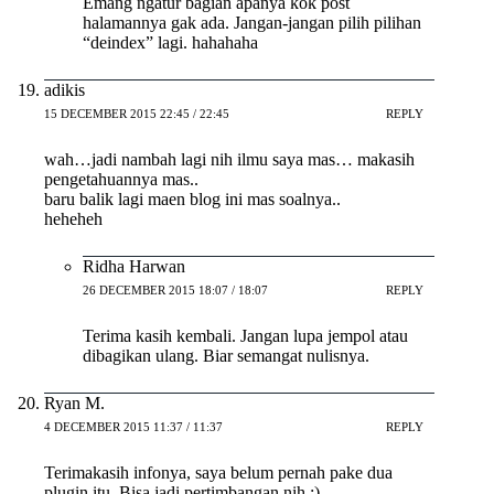
Emang ngatur bagian apanya kok post
halamannya gak ada. Jangan-jangan pilih pilihan
“deindex” lagi. hahahaha
adikis
15 DECEMBER 2015 22:45 / 22:45
REPLY
wah…jadi nambah lagi nih ilmu saya mas… makasih
pengetahuannya mas..
baru balik lagi maen blog ini mas soalnya..
heheheh
Ridha Harwan
26 DECEMBER 2015 18:07 / 18:07
REPLY
Terima kasih kembali. Jangan lupa jempol atau
dibagikan ulang. Biar semangat nulisnya.
Ryan M.
4 DECEMBER 2015 11:37 / 11:37
REPLY
Terimakasih infonya, saya belum pernah pake dua
plugin itu. Bisa jadi pertimbangan nih :)