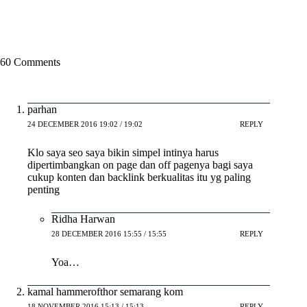
60 Comments
parhan
24 DECEMBER 2016 19:02 / 19:02
REPLY
Klo saya seo saya bikin simpel intinya harus
dipertimbangkan on page dan off pagenya bagi saya
cukup konten dan backlink berkualitas itu yg paling
penting
Ridha Harwan
28 DECEMBER 2016 15:55 / 15:55
REPLY
Yoa…
kamal hammerofthor semarang kom
18 NOVEMBER 2016 15:13 / 15:13
REPLY