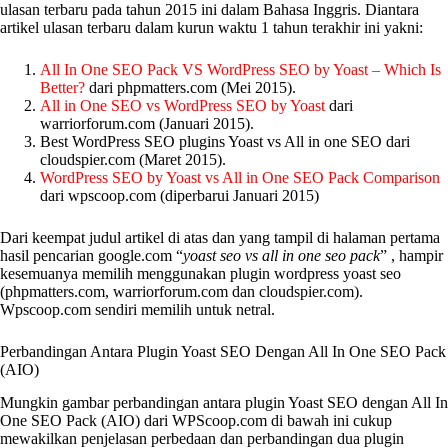
ulasan terbaru pada tahun 2015 ini dalam Bahasa Inggris. Diantara
artikel ulasan terbaru dalam kurun waktu 1 tahun terakhir ini yakni:
All In One SEO Pack VS WordPress SEO by Yoast – Which Is
Better?
dari phpmatters.com (Mei 2015).
All in One SEO vs WordPress SEO by Yoast
dari
warriorforum.com (Januari 2015).
Best WordPress SEO plugins Yoast vs All in one SEO dari
cloudspier.com (Maret 2015).
WordPress SEO by Yoast vs All in One SEO Pack Comparison
dari wpscoop.com (diperbarui Januari 2015)
Dari keempat judul artikel di atas dan yang tampil di halaman pertama
hasil pencarian google.com “
yoast seo vs all in one seo pack
” , hampir
kesemuanya memilih menggunakan plugin wordpress yoast seo
(phpmatters.com, warriorforum.com dan cloudspier.com).
Wpscoop.com sendiri memilih untuk netral.
Perbandingan Antara Plugin Yoast SEO Dengan All In One SEO Pack
(AIO)
Mungkin gambar perbandingan antara plugin Yoast SEO dengan All In
One SEO Pack (AIO) dari WPScoop.com di bawah ini cukup
mewakilkan penjelasan perbedaan dan perbandingan dua plugin