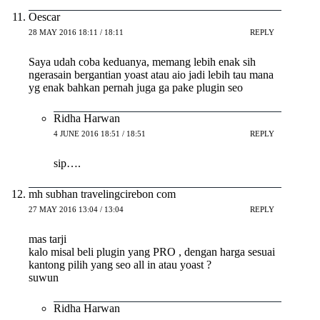
Oescar
28 MAY 2016 18:11 / 18:11
REPLY
Saya udah coba keduanya, memang lebih enak sih
ngerasain bergantian yoast atau aio jadi lebih tau mana
yg enak bahkan pernah juga ga pake plugin seo
Ridha Harwan
4 JUNE 2016 18:51 / 18:51
REPLY
sip….
mh subhan travelingcirebon com
27 MAY 2016 13:04 / 13:04
REPLY
mas tarji
kalo misal beli plugin yang PRO , dengan harga sesuai
kantong pilih yang seo all in atau yoast ?
suwun
Ridha Harwan