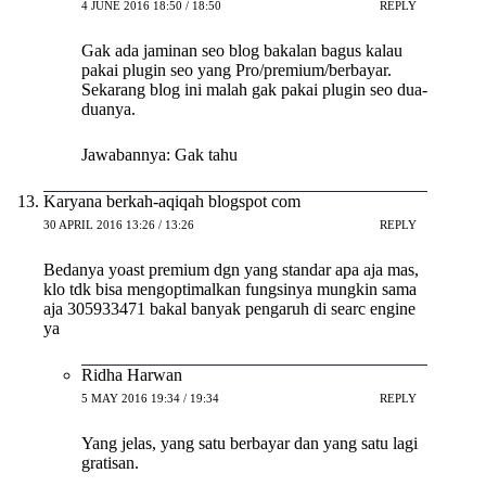
4 JUNE 2016 18:50 / 18:50
REPLY
Gak ada jaminan seo blog bakalan bagus kalau
pakai plugin seo yang Pro/premium/berbayar.
Sekarang blog ini malah gak pakai plugin seo dua-
duanya.
Jawabannya: Gak tahu
Karyana berkah-aqiqah blogspot com
30 APRIL 2016 13:26 / 13:26
REPLY
Bedanya yoast premium dgn yang standar apa aja mas,
klo tdk bisa mengoptimalkan fungsinya mungkin sama
aja 305933471 bakal banyak pengaruh di searc engine
ya
Ridha Harwan
5 MAY 2016 19:34 / 19:34
REPLY
Yang jelas, yang satu berbayar dan yang satu lagi
gratisan.