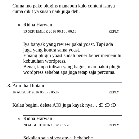
Cuma mo pake plugins manapun kalo content isinya
cuma dikit ya susah naik juga deh.
Ridha Harwan
13 SEPTEMBER 2016 06:18 / 06:18
REPLY
Iya banyak yang review pakai yoast. Tapi ada
juga yang kontra sama yoast.
Emang plugin yoast sudah bener-bener memenuhi
kebutuhan wordpress.
Benar, tanpa tulisan yang bagus, mau pakai plugin
wordpress sehebat apa juga tetap saja percuma.
Aurellia Dintani
16 AUGUST 2016 05:07 / 05:07
REPLY
Kalau begini, delete AIO juga kayak nya… :D :D :D
Ridha Harwan
20 AUGUST 2016 15:28 / 15:28
REPLY
Sekalian saja si yoastnya. hehehehe