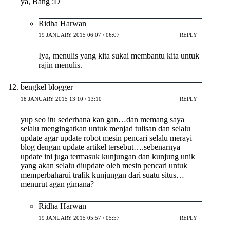
ya, Bang :D
Ridha Harwan
19 JANUARY 2015 06:07 / 06:07
REPLY
Iya, menulis yang kita sukai membantu kita untuk
rajin menulis.
bengkel blogger
18 JANUARY 2015 13:10 / 13:10
REPLY
yup seo itu sederhana kan gan…dan memang saya
selalu mengingatkan untuk menjad tulisan dan selalu
update agar update robot mesin pencari selalu merayi
blog dengan update artikel tersebut….sebenarnya
update ini juga termasuk kunjungan dan kunjung unik
yang akan selalu diupdate oleh mesin pencari untuk
memperbaharui trafik kunjungan dari suatu situs…
menurut agan gimana?
Ridha Harwan
19 JANUARY 2015 05:57 / 05:57
REPLY