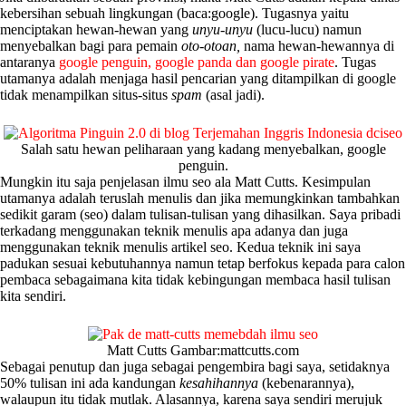
kebersihan sebuah lingkungan (baca:google). Tugasnya yaitu
menciptakan hewan-hewan yang
unyu-unyu
(lucu-lucu) namun
menyebalkan bagi para pemain
oto-otoan
,
nama hewan-hewannya di
antaranya
google penguin, google panda dan google pirate
. Tugas
utamanya adalah menjaga hasil pencarian yang ditampilkan di google
tidak menampilkan situs-situs
spam
(asal jadi).
Salah satu hewan peliharaan yang kadang menyebalkan, google
penguin.
Mungkin itu saja penjelasan ilmu seo ala Matt Cutts. Kesimpulan
utamanya adalah teruslah menulis dan jika memungkinkan tambahkan
sedikit garam (seo) dalam tulisan-tulisan yang dihasilkan. Saya pribadi
terkadang menggunakan teknik menulis apa adanya dan juga
menggunakan teknik menulis artikel seo. Kedua teknik ini saya
padukan sesuai kebutuhannya namun tetap berfokus kepada para calon
pembaca sebagaimana kita tidak kebingungan membaca hasil tulisan
kita sendiri.
Matt Cutts Gambar:mattcutts.com
Sebagai penutup dan juga sebagai pengembira bagi saya, setidaknya
50% tulisan ini ada kandungan
kesahihannya
(kebenarannya),
walaupun itu tidak mutlak. Alasannya, karena saya sendiri merujuk