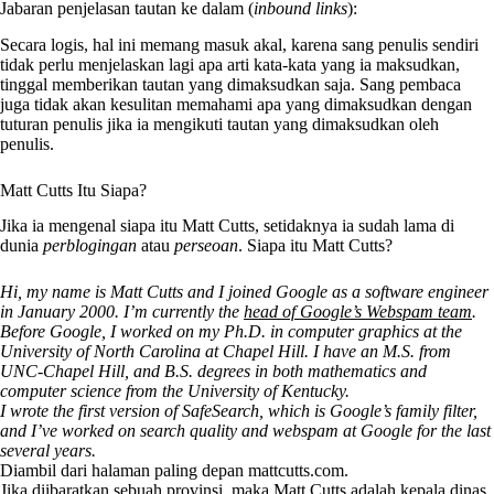
Jabaran penjelasan tautan ke dalam (
inbound links
):
Secara logis, hal ini memang masuk akal, karena sang penulis sendiri
tidak perlu menjelaskan lagi apa arti kata-kata yang ia maksudkan,
tinggal memberikan tautan yang dimaksudkan saja. Sang pembaca
juga tidak akan kesulitan memahami apa yang dimaksudkan dengan
tuturan penulis jika ia mengikuti tautan yang dimaksudkan oleh
penulis.
Matt Cutts Itu Siapa?
Jika ia mengenal siapa itu Matt Cutts, setidaknya ia sudah lama di
dunia
perblogingan
atau
perseoan
. Siapa itu Matt Cutts?
Hi, my name is Matt Cutts and I joined Google as a software engineer
in January 2000. I’m currently the
head of Google’s Webspam team
.
Before Google, I worked on my Ph.D. in computer graphics at the
University of North Carolina at Chapel Hill. I have an M.S. from
UNC-Chapel Hill, and B.S. degrees in both mathematics and
computer science from the University of Kentucky.
I wrote the first version of SafeSearch, which is Google’s family filter,
and I’ve worked on search quality and webspam at Google for the last
several years.
Diambil dari halaman paling depan mattcutts.com.
Jika diibaratkan sebuah provinsi, maka Matt Cutts adalah kepala dinas