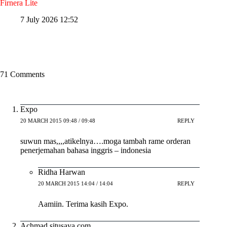
Firnera Lite
7 July 2026 12:52
71 Comments
Expo
20 MARCH 2015 09:48 / 09:48
REPLY
suwun mas,,,,atikelnya….moga tambah rame orderan
penerjemahan bahasa inggris – indonesia
Ridha Harwan
20 MARCH 2015 14:04 / 14:04
REPLY
Aamiin. Terima kasih Expo.
Achmad situsaya com