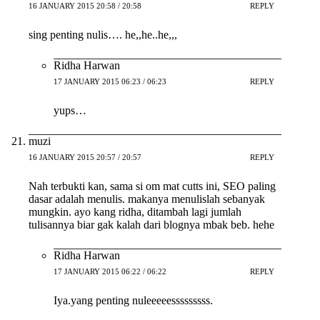
16 JANUARY 2015 20:58 / 20:58
REPLY
sing penting nulis…. he,,he..he,,,
Ridha Harwan
17 JANUARY 2015 06:23 / 06:23
REPLY
yups…
muzi
16 JANUARY 2015 20:57 / 20:57
REPLY
Nah terbukti kan, sama si om mat cutts ini, SEO paling
dasar adalah menulis. makanya menulislah sebanyak
mungkin. ayo kang ridha, ditambah lagi jumlah
tulisannya biar gak kalah dari blognya mbak beb. hehe
Ridha Harwan
17 JANUARY 2015 06:22 / 06:22
REPLY
Iya.yang penting nuleeeeesssssssss.