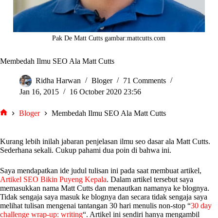
Pak De Matt Cutts gambar:mattcutts.com
Membedah Ilmu SEO Ala Matt Cutts
Ridha Harwan
Bloger
71 Comments
Jan 16, 2015
16 October 2020 23:56
Bloger
Membedah Ilmu SEO Ala Matt Cutts
tarjiem
Kurang lebih inilah jabaran penjelasan ilmu seo dasar ala Matt Cutts.
Sederhana sekali. Cukup pahami dua poin di bahwa ini.
Saya mendapatkan ide judul tulisan ini pada saat membuat artikel,
Artikel SEO Bikin Puyeng Kepala
. Dalam artikel tersebut saya
memasukkan nama Matt Cutts dan menautkan namanya ke blognya.
Tidak sengaja saya masuk ke blognya dan secara tidak sengaja saya
melihat tulisan mengenai tantangan 30 hari menulis non-stop “
30 day
challenge wrap-up: writing
“. Artikel ini sendiri hanya mengambil