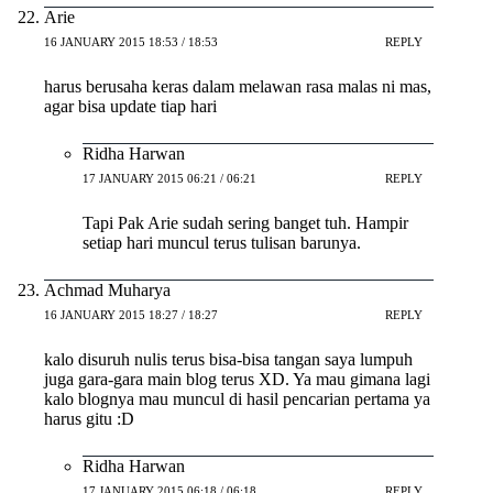
Arie
16 JANUARY 2015 18:53 / 18:53
REPLY
harus berusaha keras dalam melawan rasa malas ni mas,
agar bisa update tiap hari
Ridha Harwan
17 JANUARY 2015 06:21 / 06:21
REPLY
Tapi Pak Arie sudah sering banget tuh. Hampir
setiap hari muncul terus tulisan barunya.
Achmad Muharya
16 JANUARY 2015 18:27 / 18:27
REPLY
kalo disuruh nulis terus bisa-bisa tangan saya lumpuh
juga gara-gara main blog terus XD. Ya mau gimana lagi
kalo blognya mau muncul di hasil pencarian pertama ya
harus gitu :D
Ridha Harwan
17 JANUARY 2015 06:18 / 06:18
REPLY