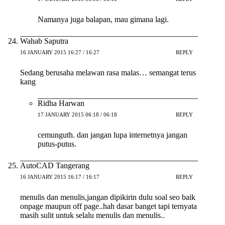
Namanya juga balapan, mau gimana lagi.
Wahab Saputra
16 JANUARY 2015 16:27 / 16:27
REPLY
Sedang berusaha melawan rasa malas… semangat terus
kang
Ridha Harwan
17 JANUARY 2015 06:18 / 06:18
REPLY
cemunguth. dan jangan lupa internetnya jangan
putus-putus.
AutoCAD Tangerang
16 JANUARY 2015 16:17 / 16:17
REPLY
menulis dan menulis,jangan dipikirin dulu soal seo baik
onpage maupun off page..hah dasar banget tapi ternyata
masih sulit untuk selalu menulis dan menulis..