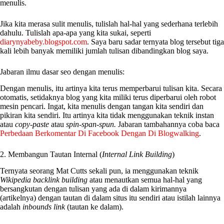
menulis.
Jika kita merasa sulit menulis, tulislah hal-hal yang sederhana terlebih
dahulu. Tulislah apa-apa yang kita sukai, seperti
diarynyabeby.blogspot.com
. Saya baru sadar ternyata blog tersebut tiga
kali lebih banyak memiliki jumlah tulisan dibandingkan blog saya.
Jabaran ilmu dasar seo dengan menulis:
Dengan menulis, itu artinya kita terus memperbarui tulisan kita. Secara
otomatis, setidaknya blog yang kita miliki terus diperbarui oleh robot
mesin pencari. Ingat, kita menulis dengan tangan kita sendiri dan
pikiran kita sendiri. Itu artinya kita tidak menggunakan teknik instan
atau
copy-paste
atau
spin-span-spun
.
Jabaran tambahannya coba baca
Perbedaan Berkomentar Di Facebook Dengan Di Blogwalking
.
2. Membangun Tautan Internal (
Internal Link Building
)
Ternyata seorang Mat Cutts sekali pun, ia menggunakan teknik
Wikipedia backlink building
atau menautkan semua hal-hal yang
bersangkutan dengan tulisan yang ada di dalam kirimannya
(artikelnya) dengan tautan di dalam situs itu sendiri atau istilah lainnya
adalah
inbounds link
(tautan ke dalam).