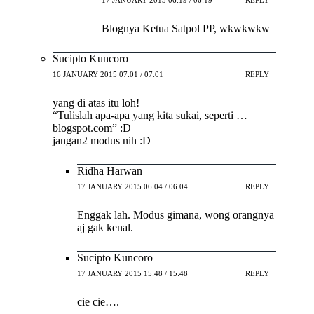
Blognya Ketua Satpol PP, wkwkwkw
Sucipto Kuncoro
16 JANUARY 2015 07:01 / 07:01
REPLY
yang di atas itu loh!
“Tulislah apa-apa yang kita sukai, seperti …
blogspot.com” :D
jangan2 modus nih :D
Ridha Harwan
17 JANUARY 2015 06:04 / 06:04
REPLY
Enggak lah. Modus gimana, wong orangnya
aj gak kenal.
Sucipto Kuncoro
17 JANUARY 2015 15:48 / 15:48
REPLY
cie cie….