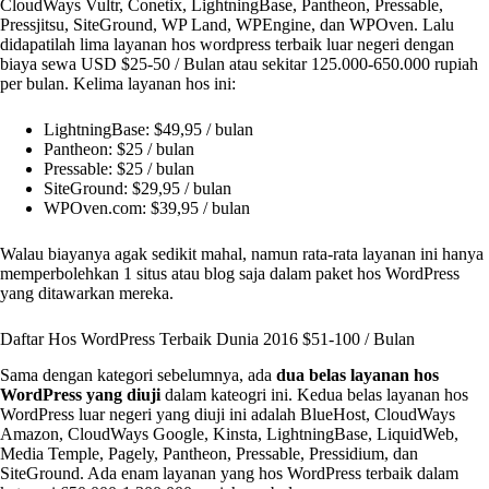
CloudWays Vultr, Conetix, LightningBase, Pantheon, Pressable,
Pressjitsu, SiteGround, WP Land, WPEngine, dan WPOven. Lalu
didapatilah lima layanan hos wordpress terbaik luar negeri dengan
biaya sewa USD $25-50 / Bulan atau sekitar 125.000-650.000 rupiah
per bulan. Kelima layanan hos ini:
LightningBase: $49,95 / bulan
Pantheon: $25 / bulan
Pressable: $25 / bulan
SiteGround: $29,95 / bulan
WPOven.com: $39,95 / bulan
Walau biayanya agak sedikit mahal, namun rata-rata layanan ini hanya
memperbolehkan 1 situs atau blog saja dalam paket hos WordPress
yang ditawarkan mereka.
Daftar Hos WordPress Terbaik Dunia 2016 $51-100 / Bulan
Sama dengan kategori sebelumnya, ada
dua belas layanan hos
WordPress yang diuji
dalam kateogri ini. Kedua belas layanan hos
WordPress luar negeri yang diuji ini adalah BlueHost, CloudWays
Amazon, CloudWays Google, Kinsta, LightningBase, LiquidWeb,
Media Temple, Pagely, Pantheon, Pressable, Pressidium, dan
SiteGround. Ada enam layanan yang hos WordPress terbaik dalam