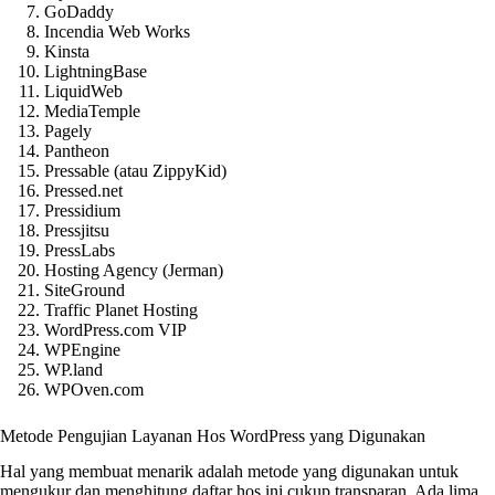
GoDaddy
Incendia Web Works
Kinsta
LightningBase
LiquidWeb
MediaTemple
Pagely
Pantheon
Pressable (atau ZippyKid)
Pressed.net
Pressidium
Pressjitsu
PressLabs
Hosting Agency (Jerman)
SiteGround
Traffic Planet Hosting
WordPress.com VIP
WPEngine
WP.land
WPOven.com
Metode Pengujian Layanan Hos WordPress yang Digunakan
Hal yang membuat menarik adalah metode yang digunakan untuk
mengukur dan menghitung daftar hos ini cukup transparan. Ada lima