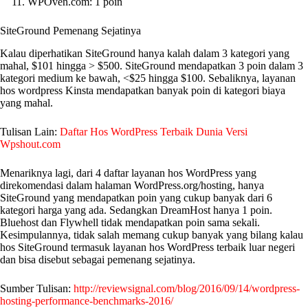
WPOven.com: 1 poin
SiteGround Pemenang Sejatinya
Kalau diperhatikan SiteGround hanya kalah dalam 3 kategori yang
mahal, $101 hingga > $500. SiteGround mendapatkan 3 poin dalam 3
kategori medium ke bawah, <$25 hingga $100. Sebaliknya, layanan
hos wordpress Kinsta mendapatkan banyak poin di kategori biaya
yang mahal.
Tulisan Lain:
Daftar Hos WordPress Terbaik Dunia Versi
Wpshout.com
Menariknya lagi, dari 4 daftar layanan hos WordPress yang
direkomendasi dalam halaman WordPress.org/hosting, hanya
SiteGround yang mendapatkan poin yang cukup banyak dari 6
kategori harga yang ada. Sedangkan DreamHost hanya 1 poin.
Bluehost dan Flywhell tidak mendapatkan poin sama sekali.
Kesimpulannya, tidak salah memang cukup banyak yang bilang kalau
hos SiteGround termasuk layanan hos WordPress terbaik luar negeri
dan bisa disebut sebagai pemenang sejatinya.
Sumber Tulisan:
http://reviewsignal.com/blog/2016/09/14/wordpress-
hosting-performance-benchmarks-2016/