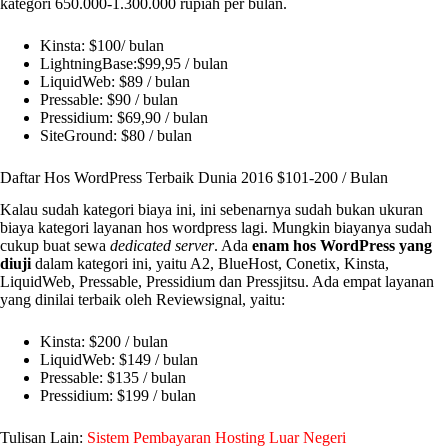
kategori 650.000-1.300.000 rupiah per bulan.
Kinsta: $100/ bulan
LightningBase:$99,95 / bulan
LiquidWeb: $89 / bulan
Pressable: $90 / bulan
Pressidium: $69,90 / bulan
SiteGround: $80 / bulan
Daftar Hos WordPress Terbaik Dunia 2016 $101-200 / Bulan
Kalau sudah kategori biaya ini, ini sebenarnya sudah bukan ukuran
biaya kategori layanan hos wordpress lagi. Mungkin biayanya sudah
cukup buat sewa
dedicated server
. Ada
enam hos WordPress yang
diuji
dalam kategori ini, yaitu A2, BlueHost, Conetix, Kinsta,
LiquidWeb, Pressable, Pressidium dan Pressjitsu. Ada empat layanan
yang dinilai terbaik oleh Reviewsignal, yaitu:
Kinsta: $200 / bulan
LiquidWeb: $149 / bulan
Pressable: $135 / bulan
Pressidium: $199 / bulan
Tulisan Lain:
Sistem Pembayaran Hosting Luar Negeri