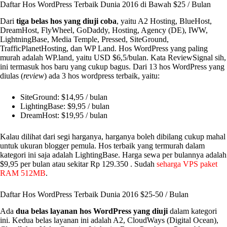
Daftar Hos WordPress Terbaik Dunia 2016 di Bawah $25 / Bulan
Dari
tiga belas hos yang diuji coba
, yaitu A2 Hosting, BlueHost,
DreamHost, FlyWheel, GoDaddy, Hosting, Agency (DE), IWW,
LightningBase, Media Temple, Pressed, SiteGround,
TrafficPlanetHosting, dan WP Land. Hos WordPress yang paling
murah adalah WP.land, yaitu USD $6,5/bulan. Kata ReviewSignal sih,
ini termasuk hos baru yang cukup bagus. Dari 13 hos WordPress yang
diulas (
review
) ada 3 hos wordpress terbaik, yaitu:
SiteGround: $14,95 / bulan
LightingBase: $9,95 / bulan
DreamHost: $19,95 / bulan
Kalau dilihat dari segi harganya, harganya boleh dibilang cukup mahal
untuk ukuran blogger pemula. Hos terbaik yang termurah dalam
kategori ini saja adalah LightingBase. Harga sewa per bulannya adalah
$9,95 per bulan atau sekitar Rp 129.350 . Sudah
seharga VPS paket
RAM 512MB
.
Daftar Hos WordPress Terbaik Dunia 2016 $25-50 / Bulan
Ada
dua belas layanan hos WordPress yang diuji
dalam kategori
ini. Kedua belas layanan ini adalah A2, CloudWays (Digital Ocean),