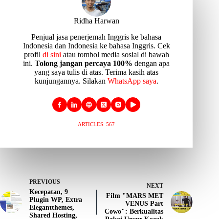
Ridha Harwan
Penjual jasa penerjemah Inggris ke bahasa
Indonesia dan Indonesia ke bahasa Inggris. Cek
profil
di sini
atau tombol media sosial di bawah
ini.
Tolong jangan percaya 100%
dengan apa
yang saya tulis di atas. Terima kasih atas
kunjungannya. Silakan
WhatsApp saya
.
ARTICLES: 567
PREVIOUS
NEXT
Kecepatan, 9
Film "MARS MET
Plugin WP, Extra
VENUS Part
Elegantthemes,
Cowo": Berkualitas
Shared Hosting,