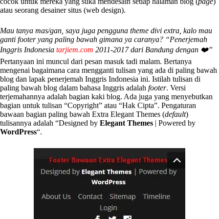
cocok untuk mereka yang suka mendesain setiap halaman blog (
page
)
atau seorang desainer situs (web design).
Mau tanya mas/gan, saya juga pengguna theme divi extra, kalo mau
ganti footer yang paling bawah gimana ya caranya? “Penerjemah
Inggris Indonesia
tarjiem.com
2011-2017 dari Bandung dengan ❤️️️”
Pertanyaan ini muncul dari pesan masuk tadi malam. Bertanya
mengenai bagaimana cara mengganti tulisan yang ada di paling bawah
blog dan lapak penerjemah Inggris Indonesia ini. Istilah tulisan di
paling bawah blog dalam bahasa Inggris adalah
footer
. Versi
terjemahannya adalah bagian kaki blog. Ada juga yang menyebutkan
bagian untuk tulisan “Copyright” atau “Hak Cipta”. Pengaturan
bawaan bagian paling bawah Extra Elegant Themes (
default
)
tulisannya adalah “Designed by
Elegant Themes
| Powered by
WordPress
“.