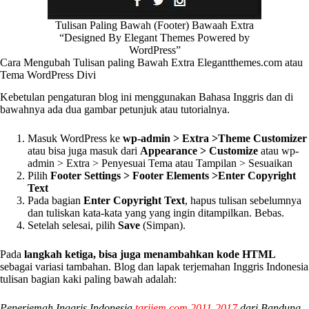
Tulisan Paling Bawah (Footer) Bawaah Extra
“Designed By Elegant Themes Powered by
WordPress”
Cara Mengubah Tulisan paling Bawah Extra Elegantthemes.com atau
Tema WordPress Divi
Kebetulan pengaturan blog ini menggunakan Bahasa Inggris dan di
bawahnya ada dua gambar petunjuk atau tutorialnya.
Masuk WordPress ke
wp-admin > Extra >Theme Customizer
atau bisa juga masuk dari
Appearance > Customize
atau wp-
admin > Extra > Penyesuai Tema atau Tampilan > Sesuaikan
Pilih
Footer Settings > Footer Elements >Enter Copyright
Text
Pada bagian
Enter Copyright Text
, hapus tulisan sebelumnya
dan tuliskan kata-kata yang yang ingin ditampilkan. Bebas.
Setelah selesai, pilih
Save
(Simpan).
Pada
langkah ketiga, bisa juga menambahkan kode HTML
sebagai variasi tambahan. Blog dan lapak terjemahan Inggris Indonesia
tulisan bagian kaki paling bawah adalah:
Penerjemah Inggris Indonesia
tarjiem.com 2011-2017
dari Bandung