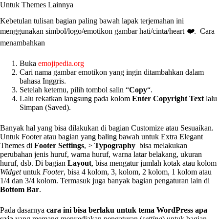
Untuk Themes Lainnya
Kebetulan tulisan bagian paling bawah lapak terjemahan ini
menggunakan simbol/logo/emotikon gambar hati/cinta/heart
❤️
. Cara
menambahkan
Buka
emojipedia.org
Cari nama gambar emotikon yang ingin ditambahkan dalam
bahasa Inggris.
Setelah ketemu, pilih tombol salin “
Copy
“.
Lalu rekatkan langsung pada kolom
Enter Copyright Text
lalu
Simpan (Saved).
Banyak hal yang bisa dilakukan di bagian Customize atau Sesuaikan.
Untuk Footer atau bagian yang baling bawah untuk Extra Elegant
Themes di
Footer Settings
, >
Typography
bisa melakukan
perubahan jenis huruf, warna huruf, warna latar belakang, ukuran
huruf, dsb. Di bagian
Layout
, bisa mengatur jumlah kotak atau kolom
Widget
untuk
Footer
, bisa 4 kolom, 3, kolom, 2 kolom, 1 kolom atau
1/4 dan 3/4 kolom. Termasuk juga banyak bagian pengaturan lain di
Bottom Bar
.
Pada dasarnya
cara ini bisa berlaku untuk tema WordPress apa
saja
yang memang menyediakan pengaturan (
setting
) untuk bagian