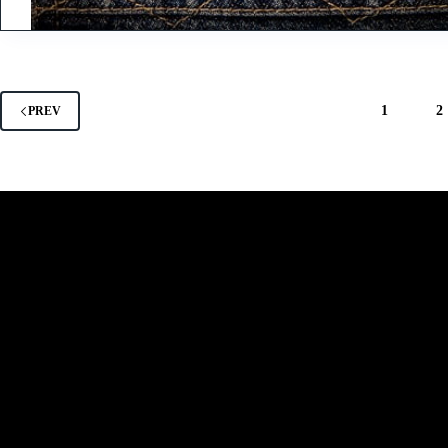
1
2
PREV