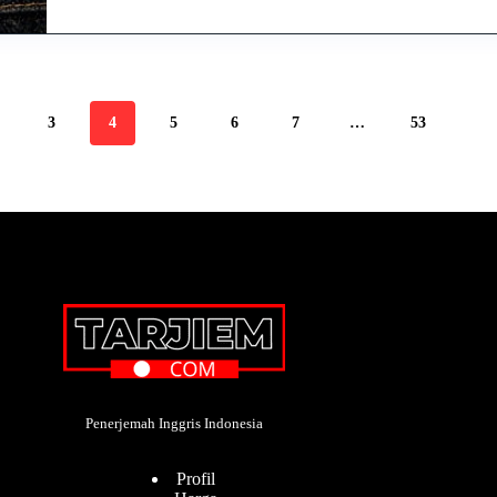
3
4
5
6
7
…
53
Penerjemah Inggris Indonesia
Profil