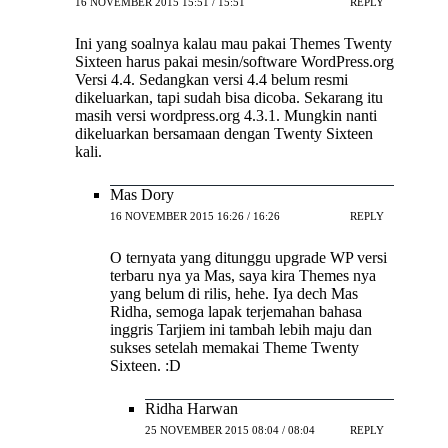
16 NOVEMBER 2015 15:51 / 15:51
REPLY
Ini yang soalnya kalau mau pakai Themes Twenty
Sixteen harus pakai mesin/software WordPress.org
Versi 4.4. Sedangkan versi 4.4 belum resmi
dikeluarkan, tapi sudah bisa dicoba. Sekarang itu
masih versi wordpress.org 4.3.1. Mungkin nanti
dikeluarkan bersamaan dengan Twenty Sixteen
kali.
Mas Dory
16 NOVEMBER 2015 16:26 / 16:26
REPLY
O ternyata yang ditunggu upgrade WP versi
terbaru nya ya Mas, saya kira Themes nya
yang belum di rilis, hehe. Iya dech Mas
Ridha, semoga lapak terjemahan bahasa
inggris Tarjiem ini tambah lebih maju dan
sukses setelah memakai Theme Twenty
Sixteen. :D
Ridha Harwan
25 NOVEMBER 2015 08:04 / 08:04
REPLY