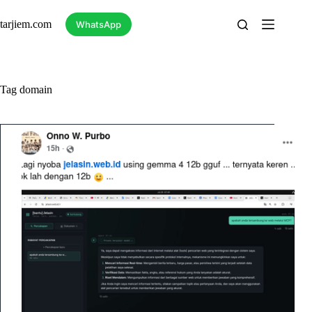
Skip
to
tarjiem.com
WhatsApp
content
Tag
domain