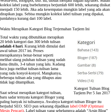
WordPress, Blogspot, dsb. itu, dibuat menjadi bagian
tag
/label. Malah
koleksi label yang bsebelumnya berjumlah 600 lebih, sekarang disikat
menjadi 150 lebih. Jika ada kesempatan mungkin label yang ada akan
dirapikan juga. Sebisa mungkin koleksi label tulisan yang dipakai,
jumlahnya kurang dari 100 label.
Waktu Merapikan Kategori Blog Terjemahan Tarjiem Ini
Total waktu yang dibutuhkan merapikan
20 lebih kategori dan 300 lebih tulisan
adalah 4 hari
. Kurang lebih dimulai dari
awal tahun 2017 ini. Proses
merapikannya benar-benar seperti
melihat ulang puluhan tulisan yang sudah
lama ditulis, 3-4 tahun yang lalu. Kadang
lucu juga melihat tulisan-tulisan lama
yang rada konyol-konyol. Mangkanya,
beberapa tulisan ada yang dihapus atau
tidak lagi ditampilkan.
Kategori Tulisan Blog
Saat selesai merapikan kategori tulisan,
Tarjiem Per 5 Jan 2017
baru sadar ternyata kategori Bloger yang
paling banyak isi tulisannya. Awalnya kategori tulisan Bloger itu
berjudul SEO. SEO pun sekarang dijadikan
label OMP (Optimasi
Mesin Pencari)
. Label tulisan yang sebelumnya adalah “Arsip Blog”