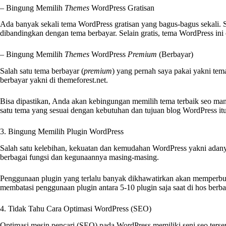
– Bingung Memilih
Themes
WordPress Gratisan
Ada banyak sekali tema WordPress gratisan yang bagus-bagus sekali. S
dibandingkan dengan tema berbayar. Selain gratis, tema WordPress ini
– Bingung Memilih
Themes
WordPress
Premium
(Berbayar)
Salah satu tema berbayar (
premium
) yang pernah saya pakai yakni tem
berbayar yakni di themeforest.net.
Bisa dipastikan, Anda akan kebingungan memilih tema terbaik seo mana 
satu tema yang sesuai dengan kebutuhan dan tujuan blog WordPress itu
3. Bingung Memilih Plugin WordPress
Salah satu kelebihan, kekuatan dan kemudahan WordPress yakni adany
berbagai fungsi dan kegunaannya masing-masing.
Penggunaan plugin yang terlalu banyak dikhawatirkan akan memperbur
membatasi penggunaan plugin antara 5-10 plugin saja saat di hos berb
4. Tidak Tahu Cara Optimasi WordPress (SEO)
Optimasi mesin pencari (SEO) pada WordPress memiliki seni seo terse