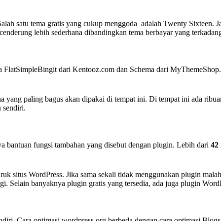
alah satu tema gratis yang cukup menggoda adalah Twenty Sixteen. Jan
 cenderung lebih sederhana dibandingkan tema berbayar yang terkadang
a FlatSimpleBingit dari Kentooz.com dan Schema dari MyThemeShop.com
yang paling bagus akan dipakai di tempat ini. Di tempat ini ada ribuan
 sendiri.
a bantuan fungsi tambahan yang disebut dengan plugin. Lebih dari
42 
uk situs WordPress. Jika sama sekali tidak menggunakan plugin mala
agi. Selain banyaknya plugin gratis yang tersedia, ada juga plugin Wo
ndiri. Cara optimasi wordpress.org berbeda dengan cara optimasi Blog