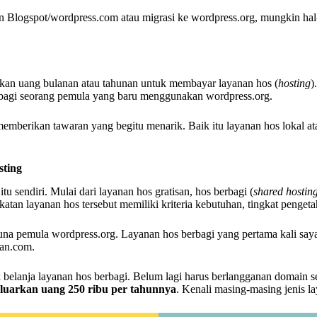
logspot/wordpress.com atau migrasi ke wordpress.org, mungkin hal-h
kan uang bulanan atau tahunan untuk membayar layanan hos (
hosting
)
 bagi seorang pemula yang baru menggunakan wordpress.org.
berikan tawaran yang begitu menarik. Baik itu layanan hos lokal atau 
sting
 sendiri. Mulai dari layanan hos gratisan, hos berbagi (
shared hostin
katan layanan hos tersebut memiliki kriteria kebutuhan, tingkat penge
guna pemula wordpress.org. Layanan hos berbagi yang pertama kali sa
ean.com.
belanja layanan hos berbagi. Belum lagi harus berlangganan domain seh
luarkan uang 250 ribu per tahunnya
. Kenali masing-masing jenis l