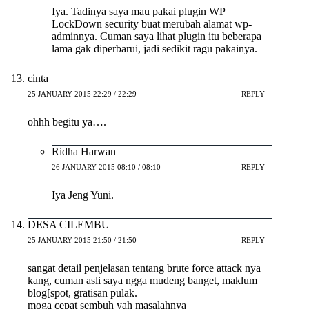
Iya. Tadinya saya mau pakai plugin WP
LockDown security buat merubah alamat wp-
adminnya. Cuman saya lihat plugin itu beberapa
lama gak diperbarui, jadi sedikit ragu pakainya.
cinta
25 JANUARY 2015 22:29 / 22:29
REPLY
ohhh begitu ya….
Ridha Harwan
26 JANUARY 2015 08:10 / 08:10
REPLY
Iya Jeng Yuni.
DESA CILEMBU
25 JANUARY 2015 21:50 / 21:50
REPLY
sangat detail penjelasan tentang brute force attack nya
kang, cuman asli saya ngga mudeng banget, maklum
blog[spot, gratisan pulak.
moga cepat sembuh yah masalahnya