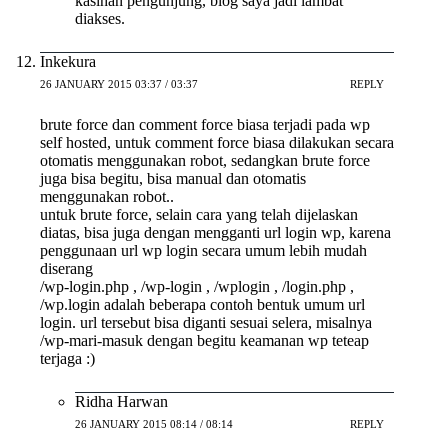
kasihan pengunjung, blog saya jadi lambat
diakses.
Inkekura
26 JANUARY 2015 03:37 / 03:37
REPLY
brute force dan comment force biasa terjadi pada wp
self hosted, untuk comment force biasa dilakukan secara
otomatis menggunakan robot, sedangkan brute force
juga bisa begitu, bisa manual dan otomatis
menggunakan robot..
untuk brute force, selain cara yang telah dijelaskan
diatas, bisa juga dengan mengganti url login wp, karena
penggunaan url wp login secara umum lebih mudah
diserang
/wp-login.php , /wp-login , /wplogin , /login.php ,
/wp.login adalah beberapa contoh bentuk umum url
login. url tersebut bisa diganti sesuai selera, misalnya
/wp-mari-masuk dengan begitu keamanan wp teteap
terjaga :)
Ridha Harwan
26 JANUARY 2015 08:14 / 08:14
REPLY