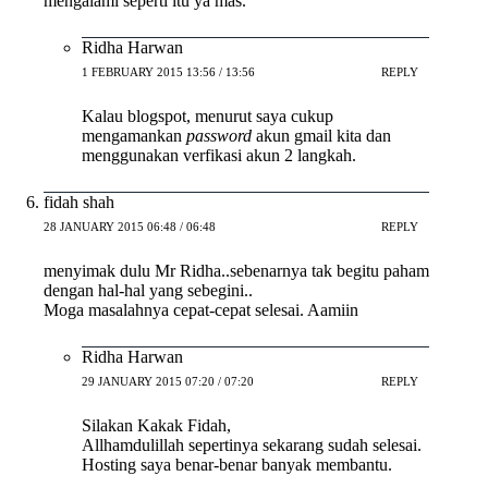
mengalami seperti itu ya mas.
Ridha Harwan
1 FEBRUARY 2015 13:56 / 13:56
REPLY
Kalau blogspot, menurut saya cukup
mengamankan
password
akun gmail kita dan
menggunakan verfikasi akun 2 langkah.
fidah shah
28 JANUARY 2015 06:48 / 06:48
REPLY
menyimak dulu Mr Ridha..sebenarnya tak begitu paham
dengan hal-hal yang sebegini..
Moga masalahnya cepat-cepat selesai. Aamiin
Ridha Harwan
29 JANUARY 2015 07:20 / 07:20
REPLY
Silakan Kakak Fidah,
Allhamdulillah sepertinya sekarang sudah selesai.
Hosting saya benar-benar banyak membantu.