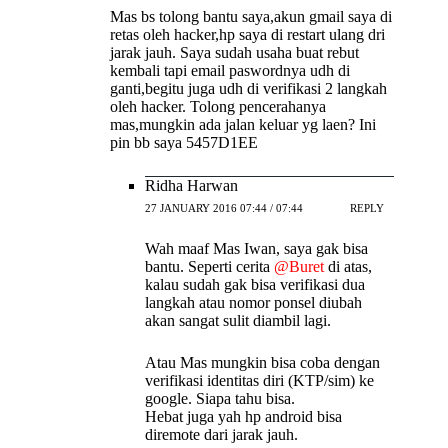
Mas bs tolong bantu saya,akun gmail saya di
retas oleh hacker,hp saya di restart ulang dri
jarak jauh. Saya sudah usaha buat rebut
kembali tapi email paswordnya udh di
ganti,begitu juga udh di verifikasi 2 langkah
oleh hacker. Tolong pencerahanya
mas,mungkin ada jalan keluar yg laen? Ini
pin bb saya 5457D1EE
Ridha Harwan
27 JANUARY 2016 07:44 / 07:44
REPLY
Wah maaf Mas Iwan, saya gak bisa
bantu. Seperti cerita
@Buret
di atas,
kalau sudah gak bisa verifikasi dua
langkah atau nomor ponsel diubah
akan sangat sulit diambil lagi.
Atau Mas mungkin bisa coba dengan
verifikasi identitas diri (KTP/sim) ke
google. Siapa tahu bisa.
Hebat juga yah hp android bisa
diremote dari jarak jauh.