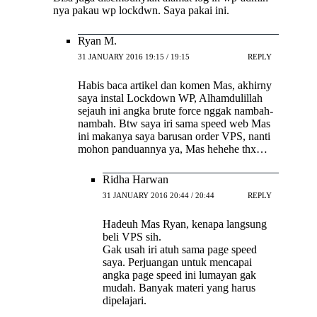
nya pakau wp lockdwn. Saya pakai ini.
Ryan M.
31 JANUARY 2016 19:15 / 19:15
REPLY
Habis baca artikel dan komen Mas, akhirny
saya instal Lockdown WP, Alhamdulillah
sejauh ini angka brute force nggak nambah-
nambah. Btw saya iri sama speed web Mas
ini makanya saya barusan order VPS, nanti
mohon panduannya ya, Mas hehehe thx…
Ridha Harwan
31 JANUARY 2016 20:44 / 20:44
REPLY
Hadeuh Mas Ryan, kenapa langsung
beli VPS sih.
Gak usah iri atuh sama page speed
saya. Perjuangan untuk mencapai
angka page speed ini lumayan gak
mudah. Banyak materi yang harus
dipelajari.