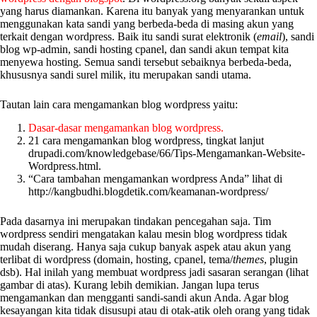
yang harus diamankan. Karena itu banyak yang menyarankan untuk
menggunakan kata sandi yang berbeda-beda di masing akun yang
terkait dengan wordpress. Baik itu sandi surat elektronik (
email
), sandi
blog wp-admin, sandi hosting cpanel, dan sandi akun tempat kita
menyewa hosting. Semua sandi tersebut sebaiknya berbeda-beda,
khususnya sandi surel milik, itu merupakan sandi utama.
Tautan lain cara mengamankan blog wordpress yaitu:
Dasar-dasar mengamankan blog wordpress.
21 cara mengamankan blog wordpress, tingkat lanjut
drupadi.com/knowledgebase/66/Tips-Mengamankan-Website-
Wordpress.html.
“Cara tambahan mengamankan wordpress Anda” lihat di
http://kangbudhi.blogdetik.com/keamanan-wordpress/
Pada dasarnya ini merupakan tindakan pencegahan saja. Tim
wordpress sendiri mengatakan kalau mesin blog wordpress tidak
mudah diserang. Hanya saja cukup banyak aspek atau akun yang
terlibat di wordpress (domain, hosting, cpanel, tema/
themes
, plugin
dsb). Hal inilah yang membuat wordpress jadi sasaran serangan (lihat
gambar di atas). Kurang lebih demikian. Jangan lupa terus
mengamankan dan mengganti sandi-sandi akun Anda. Agar blog
kesayangan kita tidak disusupi atau di otak-atik oleh orang yang tidak