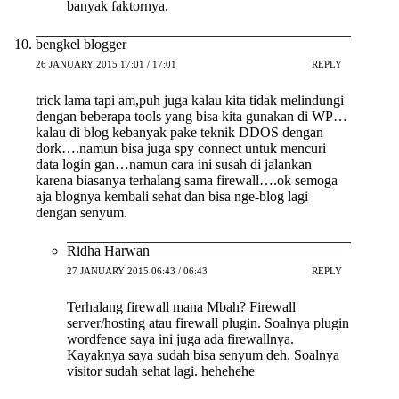
banyak faktornya.
bengkel blogger
26 JANUARY 2015 17:01 / 17:01
REPLY
trick lama tapi am,puh juga kalau kita tidak melindungi
dengan beberapa tools yang bisa kita gunakan di WP…
kalau di blog kebanyak pake teknik DDOS dengan
dork….namun bisa juga spy connect untuk mencuri
data login gan…namun cara ini susah di jalankan
karena biasanya terhalang sama firewall….ok semoga
aja blognya kembali sehat dan bisa nge-blog lagi
dengan senyum.
Ridha Harwan
27 JANUARY 2015 06:43 / 06:43
REPLY
Terhalang firewall mana Mbah? Firewall
server/hosting atau firewall plugin. Soalnya plugin
wordfence saya ini juga ada firewallnya.
Kayaknya saya sudah bisa senyum deh. Soalnya
visitor sudah sehat lagi. hehehehe