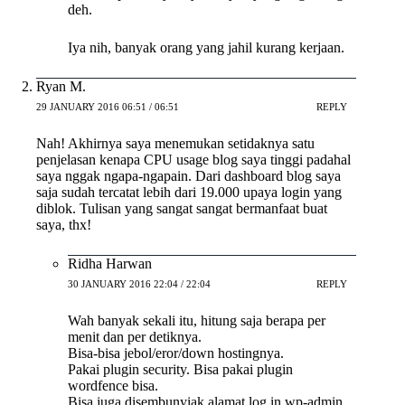
deh.
Iya nih, banyak orang yang jahil kurang kerjaan.
Ryan M.
29 JANUARY 2016 06:51 / 06:51
REPLY
Nah! Akhirnya saya menemukan setidaknya satu
penjelasan kenapa CPU usage blog saya tinggi padahal
saya nggak ngapa-ngapain. Dari dashboard blog saya
saja sudah tercatat lebih dari 19.000 upaya login yang
diblok. Tulisan yang sangat sangat bermanfaat buat
saya, thx!
Ridha Harwan
30 JANUARY 2016 22:04 / 22:04
REPLY
Wah banyak sekali itu, hitung saja berapa per
menit dan per detiknya.
Bisa-bisa jebol/eror/down hostingnya.
Pakai plugin security. Bisa pakai plugin
wordfence bisa.
Bisa juga disembunyiak alamat log in wp-admin