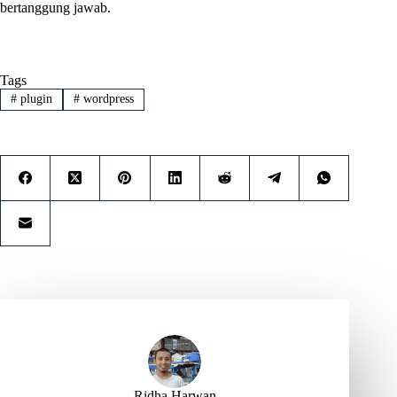
bertanggung jawab.
Tags
#
plugin
#
wordpress
Ridha Harwan