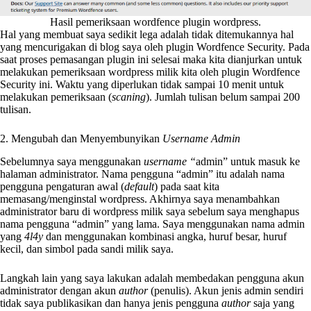
Hasil pemeriksaan wordfence plugin wordpress.
Hal yang membuat saya sedikit lega adalah tidak ditemukannya hal
yang mencurigakan di blog saya oleh plugin Wordfence Security. Pada
saat proses pemasangan plugin ini selesai maka kita dianjurkan untuk
melakukan pemeriksaan wordpress milik kita oleh plugin Wordfence
Security ini. Waktu yang diperlukan tidak sampai 10 menit untuk
melakukan pemeriksaan (
scaning
). Jumlah tulisan belum sampai 200
tulisan.
2. Mengubah dan Menyembunyikan
Username Admin
Sebelumnya saya menggunakan
username “
admin” untuk masuk ke
halaman administrator. Nama pengguna “admin” itu adalah nama
pengguna pengaturan awal (
default
) pada saat kita
memasang/menginstal wordpress. Akhirnya saya menambahkan
administrator baru di wordpress milik saya sebelum saya menghapus
nama pengguna “admin” yang lama. Saya menggunakan nama admin
yang
4l4y
dan menggunakan kombinasi angka, huruf besar, huruf
kecil, dan simbol pada sandi milik saya.
Langkah lain yang saya lakukan adalah membedakan pengguna akun
administrator dengan akun
author
(penulis). Akun jenis admin sendiri
tidak saya publikasikan dan hanya jenis pengguna
author
saja yang