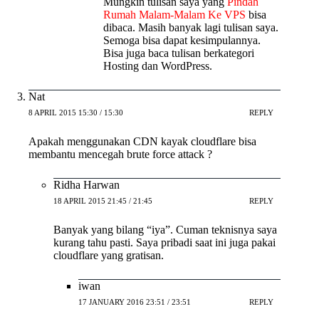
Mungkin tulisan saya yang
Pindah
Rumah Malam-Malam Ke VPS
bisa
dibaca. Masih banyak lagi tulisan saya.
Semoga bisa dapat kesimpulannya.
Bisa juga baca tulisan berkategori
Hosting dan WordPress.
Nat
8 APRIL 2015 15:30 / 15:30
REPLY
Apakah menggunakan CDN kayak cloudflare bisa
membantu mencegah brute force attack ?
Ridha Harwan
18 APRIL 2015 21:45 / 21:45
REPLY
Banyak yang bilang “iya”. Cuman teknisnya saya
kurang tahu pasti. Saya pribadi saat ini juga pakai
cloudflare yang gratisan.
iwan
17 JANUARY 2016 23:51 / 23:51
REPLY