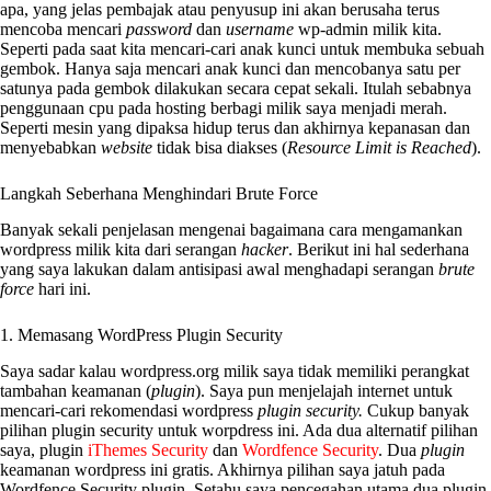
apa, yang jelas pembajak atau penyusup ini akan berusaha terus
mencoba mencari
password
dan
username
wp-admin milik kita.
Seperti pada saat kita mencari-cari anak kunci untuk membuka sebuah
gembok. Hanya saja mencari anak kunci dan mencobanya satu per
satunya pada gembok dilakukan secara cepat sekali. Itulah sebabnya
penggunaan cpu pada hosting berbagi milik saya menjadi merah.
Seperti mesin yang dipaksa hidup terus dan akhirnya kepanasan dan
menyebabkan
website
tidak bisa diakses (
Resource Limit is Reached
).
Langkah Seberhana Menghindari Brute Force
Banyak sekali penjelasan mengenai bagaimana cara mengamankan
wordpress milik kita dari serangan
hacker
. Berikut ini hal sederhana
yang saya lakukan dalam antisipasi awal menghadapi serangan
brute
force
hari ini.
1. Memasang WordPress Plugin Security
Saya sadar kalau wordpress.org milik saya tidak memiliki perangkat
tambahan keamanan (
plugin
). Saya pun menjelajah internet untuk
mencari-cari rekomendasi wordpress
plugin security.
Cukup banyak
pilihan plugin security untuk worpdress ini. Ada dua alternatif pilihan
saya, plugin
iThemes Security
dan
Wordfence Security
. Dua
plugin
keamanan wordpress ini gratis. Akhirnya pilihan saya jatuh pada
Wordfence Security plugin. Setahu saya pencegahan utama dua plugin