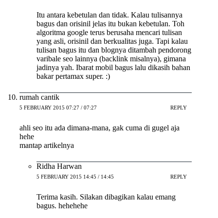
Itu antara kebetulan dan tidak. Kalau tulisannya
bagus dan orisinil jelas itu bukan kebetulan. Toh
algoritma google terus berusaha mencari tulisan
yang asli, orisinil dan berkualitas juga. Tapi kalau
tulisan bagus itu dan blognya ditambah pendorong
varibale seo lainnya (backlink misalnya), gimana
jadinya yah. Ibarat mobil bagus lalu dikasih bahan
bakar pertamax super. :)
rumah cantik
5 FEBRUARY 2015 07:27 / 07:27
REPLY
ahli seo itu ada dimana-mana, gak cuma di gugel aja
hehe
mantap artikelnya
Ridha Harwan
5 FEBRUARY 2015 14:45 / 14:45
REPLY
Terima kasih. Silakan dibagikan kalau emang
bagus. hehehehe