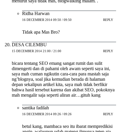
menurut saya tidak mas, blogwalking malam. .
Ridha Harwan
16 DECEMBER 2014 09:50 / 09:50
REPLY
Tidak apa Mas Bro?
DESA CILEMBU
15 DECEMBER 2014 21:00 / 21:00
REPLY
bicara tentang SEO emang sangat rumit dan sulit
dimengerti dan di pahami oleh awam seperti saya ini,
saya mah cuman ngikutin cara-cara para mastah saja
ng’blognya, soal jika kemudian berada di halaman
depan sekalipun artikel kita, saya mah tidak berfikir
bahwa hasil tersebut karena dan akibat SEO, pokoknya
mah mengalir saja seperti aliran air…gituh kang
santika fadilah
16 DECEMBER 2014 09:26 / 09:26
REPLY
betul kang, mambaca seo itu ibarat mempredikisi
angin, walaupun udah mateng ilmunya tetep aja