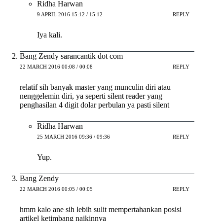
Ridha Harwan
9 APRIL 2016 15:12 / 15:12
REPLY
Iya kali.
Bang Zendy sarancantik dot com
22 MARCH 2016 00:08 / 00:08
REPLY
relatif sih banyak master yang munculin diri atau
nenggelemin diri, ya seperti silent reader yang
penghasilan 4 digit dolar perbulan ya pasti silent
Ridha Harwan
25 MARCH 2016 09:36 / 09:36
REPLY
Yup.
Bang Zendy
22 MARCH 2016 00:05 / 00:05
REPLY
hmm kalo ane sih lebih sulit mempertahankan posisi
artikel ketimbang naikinnya