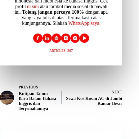
Indonesia dan Indonesia ke bahasa Inggris. Cek
profil
di sini
atau tombol media sosial di bawah
ini.
Tolong jangan percaya 100%
dengan apa
yang saya tulis di atas. Terima kasih atas
kunjungannya. Silakan
WhatsApp saya
.
ARTICLES: 567
PREVIOUS
NEXT
Kutipan Tahun
Baru Dalam Bahasa
Sewa Kos Kosan AC di Jambi
Inggris dan
Kamar Besar
Terjemahannya