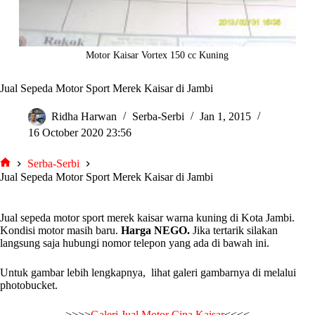
Motor Kaisar Vortex 150 cc Kuning
Jual Sepeda Motor Sport Merek Kaisar di Jambi
Ridha Harwan
Serba-Serbi
Jan 1, 2015
16 October 2020 23:56
Serba-Serbi
tarjiem
Jual Sepeda Motor Sport Merek Kaisar di Jambi
Jual sepeda motor sport merek kaisar warna kuning di Kota Jambi.
Kondisi motor masih baru.
Harga NEGO.
Jika tertarik silakan
langsung saja hubungi nomor telepon yang ada di bawah ini.
Untuk gambar lebih lengkapnya, lihat galeri gambarnya di melalui
photobucket.
>>>>
Galeri Jual Motor Cina Kaisar
<<<<