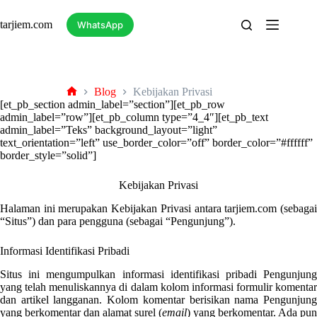
Skip
to
tarjiem.com
WhatsApp
content
Blog
Kebijakan Privasi
tarjiem
[et_pb_section admin_label=”section”][et_pb_row
admin_label=”row”][et_pb_column type=”4_4″][et_pb_text
admin_label=”Teks” background_layout=”light”
text_orientation=”left” use_border_color=”off” border_color=”#ffffff”
border_style=”solid”]
Kebijakan Privasi
Halaman ini merupakan Kebijakan Privasi antara tarjiem.com (sebagai
“Situs”) dan para pengguna (sebagai “Pengunjung”).
Informasi Identifikasi Pribadi
Situs ini mengumpulkan informasi identifikasi pribadi Pengunjung
yang telah menuliskannya di dalam kolom informasi formulir komentar
dan artikel langganan. Kolom komentar berisikan nama Pengunjung
yang berkomentar dan alamat surel (
email
) yang berkomentar. Ada pun