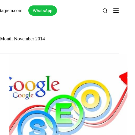
Skip
to
tarjiem.com
WhatsApp
content
Month
November 2014